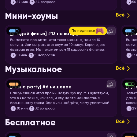
вопросы с визуальными подсказками. Вспоминайте, что
27
мин.
24 вопроса
50
означает апостроф в ребусах и запускайте хоум.
Мини-хоумы
Всё
По подписке
16+
[угадай фильм] #13 по кадру
[пра
Вы можете прочитать этот текст меньше, чем за 10
Вы мо
секунд. Или сыграть этот хоум за 10 минут. Короче, это
секунд
быстрая игра. Мы покажем вам 15 кадров из фильмов,
быстр
мультфильмов и аниме, а ваша задача – угадать, откуда
задач
10
мин.
15 вопросов
13
кадр.
Музыкальное
Всё
16+
[music party] #6 нишевое
[щас
Нашумевшая игра про нишевую музыку! Мы чувствуем,
Тольк
что вы не такие, как все, и слушаете неизвестные
даже 
большинству треки. Здесь вы найдёте, чему удивиться!
вспом
Настраивайте слух на изысканную непопулярную музыку
пойте
38
мин.
32 вопроса
29
всех жанров, эпох и стран. И запускайте хоум, конечно!
Бесплатное
Всё