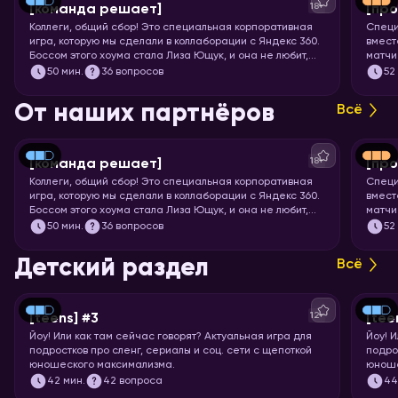
18+
[команда решает]
[про
Коллеги, общий сбор! Это специальная корпоративная
Специ
игра, которую мы сделали в коллаборации с Яндекс 360.
вмест
Боссом этого хоума стала Лиза Ющук, и она не любит,
матчи
когда вы откладываете задачку в долгий ящик. Так что
мощне
50
мин.
36 вопросов
52
быстрее бронируйте переговорку и приготовьтесь
футбо
тимбилдиться. Вас ждёт 5 раундов вопросов на разные
От наших партнёров
Всё
темы, ответить на которые поможет слаженная работа.
Тот случай, когда команда действительно решает!
18+
[команда решает]
[про
Коллеги, общий сбор! Это специальная корпоративная
Специ
игра, которую мы сделали в коллаборации с Яндекс 360.
вмест
Боссом этого хоума стала Лиза Ющук, и она не любит,
матчи
когда вы откладываете задачку в долгий ящик. Так что
мощне
50
мин.
36 вопросов
52
быстрее бронируйте переговорку и приготовьтесь
футбо
тимбилдиться. Вас ждёт 5 раундов вопросов на разные
Детский раздел
Всё
темы, ответить на которые поможет слаженная работа.
Тот случай, когда команда действительно решает!
12+
[teens] #3
[tee
Йоу!
Или как там сейчас говорят? Актуальная игра для
Йоу!
И
подростков про сленг, сериалы и соц. сети с щепоткой
подро
юношеского максимализма.
юноше
42
мин.
42 вопроса
4