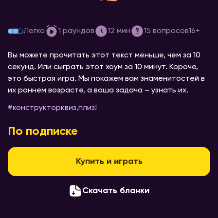
[кто это такой молоденький] #2
Легко
1
раундов
12
мин
15
вопросов
16+
Вы можете прочитать этот текст меньше, чем за 10
секунд. Или сыграть этот хоум за 10 минут. Короче,
это быстрая игра. Мы покажем вам знаменитостей в
их раннем возрасте, а ваша задача – узнать их.
#
конструкторквиз,плиз!
По подписке
Купить и играть
Скачать бланки