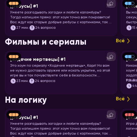
16+
[ребусы] #1
[са
Умеете разгадывать загадки и любите каламбуры?
Вы мо
Тогда напишем прямо: этот хоум точно вам понравится!
секунд
Вас ждут как старые добрые ребусы с картинками, так и
быстр
вопросы с визуальными подсказками. Вспоминайте, что
празд
27
мин.
24 вопроса
15
означает апостроф в ребусах и запускайте хоум.
назва
Фильмы и сериалы
Всё
16+
[ходячие мертвецы] #1
[юж
Это хоум по сериалу «Ходячие мертвецы», Карл! Но вам
Никак
не нужно доставать оружие или искать укрытие, на этой
хоум!
игре вы и так почувствуете себя в безопасности.
задат
Спросим вас про все 11 сезонов сериала, так что
тольк
P.S. В
23
мин.
24 вопроса
примеряйте повязку на глаз и запускайте хоум!
подоб
4
подхо
На логику
Всё
16+
[ребусы] #1
[вкл
Умеете разгадывать загадки и любите каламбуры?
Игра 
Тогда напишем прямо: этот хоум точно вам понравится!
логич
Вас ждут как старые добрые ребусы с картинками, так и