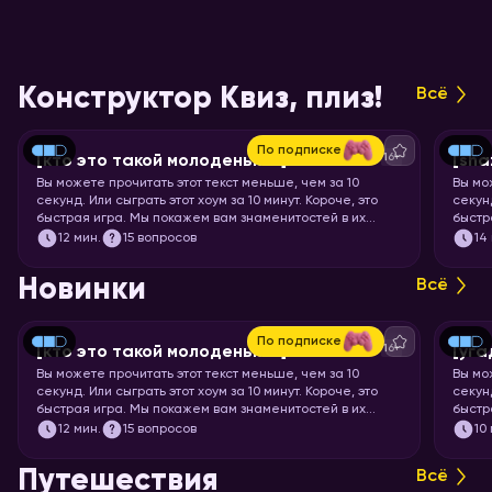
Конструктор Квиз, плиз!
Всё
По подписке
16+
[кто это такой молоденький] #5
[sha
Вы можете прочитать этот текст меньше, чем за 10
Вы мо
секунд. Или сыграть этот хоум за 10 минут. Короче, это
секунд
быстрая игра. Мы покажем вам знаменитостей в их
быстр
раннем возрасте, а ваша задача – узнать их.
задач
12
мин.
15 вопросов
14
Новинки
Всё
По подписке
16+
[кто это такой молоденький] #5
[уга
Вы можете прочитать этот текст меньше, чем за 10
Вы мо
секунд. Или сыграть этот хоум за 10 минут. Короче, это
секунд
быстрая игра. Мы покажем вам знаменитостей в их
быстр
раннем возрасте, а ваша задача – узнать их.
мульт
12
мин.
15 вопросов
10
кадр.
Путешествия
Всё