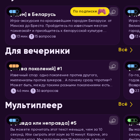
По подписке
16+
[едем] в Беларусь
[еде
Игра-экскурсия по красивейшим городам Беларуси: от
Игра-
Минска до Бреста. Пройдитесь по известным местам
Велик
«синеокой» и приобщитесь к белорусской культуре.
город
Скорее запускайте хоум!
чемод
13
мин.
15 вопросов
13
Пекин
запус
Для вечеринки
Всё
16+
[битва поколений] #1
[mus
Извечный спор: одно поколение против другого,
Га-га
миллениалы против зумеров… А почему сразу «против»?
годов
Может быть, между такими разными поколениями есть
Возвр
что-то общее? Попробуем понять друг друга и
игры!
46
мин.
36 вопросов
23
поностальгируем по символам нескольких эпох.
Мультиплеер
Всё
16+
[правда или неправда] #5
[уга
Вы можете прочитать этот текст меньше, чем за 10
Вы мо
секунд. Или сыграть этот хоум за 10 минут. Короче, это
секунд
быстрая игра. Мы зададим вам 15 вопросов, а ваша
быстр