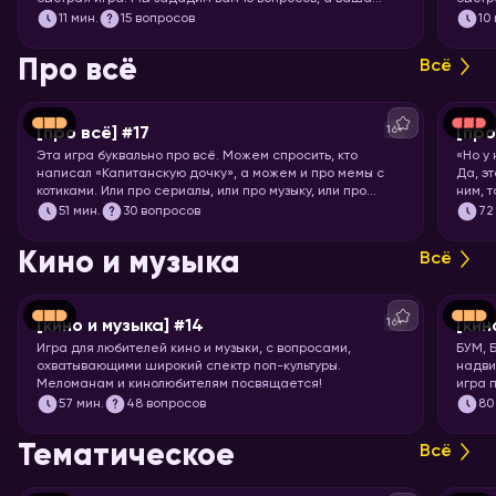
задача – угадать, правда это или нет.
книги,
11
мин.
15 вопросов
10
Про всё
Всё
16+
[про всё] #17
[про
Эта игра буквально про всё. Можем спросить, кто
«Но у
написал «Капитанскую дочку», а можем и про мемы с
Да, э
котиками. Или про сериалы, или про музыку, или про
ним, 
технологии. Короче, никаких специфических знаний не
Загот
51
мин.
30 вопросов
72
требуется! Только вы и ваше желание проверить свой
кругозор. Погнали играть!
Кино и музыка
Всё
16+
[кино и музыка] #14
[кин
Игра для любителей кино и музыки, с вопросами,
БУМ, 
охватывающими широкий спектр поп-культуры.
надви
Меломанам и кинолюбителям посвящается!
игра 
Вас ж
57
мин.
48 вопросов
80
фильм
миску
Тематическое
Всё