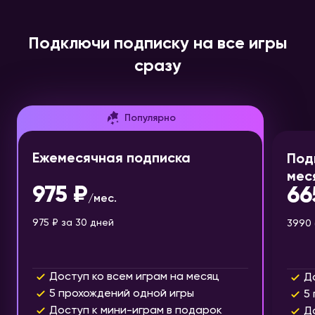
Подключи подписку на все игры
сразу
Популярно
Ежемесячная подписка
Под
мес
975 ₽
66
/
мес.
975 ₽
за 30 дней
3990 
Доступ ко всем играм на месяц
Д
5 прохождений одной игры
5
Доступ к мини-играм в подарок
Д