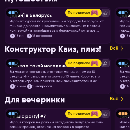
По подписке
16+
[едем] в Беларусь
[еде
Игра-экскурсия по красивейшим городам Беларуси: от
Игра-
Минска до Бреста. Пройдитесь по известным местам
Велик
«синеокой» и приобщитесь к белорусской культуре.
город
Скорее запускайте хоум!
чемод
13
мин.
15 вопросов
13
Пекин
запус
Конструктор Квиз, плиз!
Всё
По подписке
16+
[кто это такой молоденький] #5
[sha
Вы можете прочитать этот текст меньше, чем за 10
Вы мо
секунд. Или сыграть этот хоум за 10 минут. Короче, это
секунд
быстрая игра. Мы покажем вам знаменитостей в их
быстр
раннем возрасте, а ваша задача – узнать их.
задач
12
мин.
15 вопросов
14
Для вечеринки
Всё
По подписке
16+
[music party] #7
[бит
Игра, в которой вы должны отгадывать популярные хиты
Извеч
разных времен, отвечая на вопросы в формате
милле