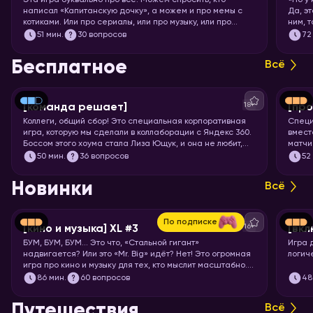
Эта игра буквально про всё. Можем спросить, кто
«Но у
написал «Капитанскую дочку», а можем и про мемы с
Да, э
котиками. Или про сериалы, или про музыку, или про
ним, 
технологии. Короче, никаких специфических знаний не
Загот
51
мин.
30 вопросов
72
требуется! Только вы и ваше желание проверить свой
кругозор. Погнали играть!
Бесплатное
Всё
18+
[команда решает]
[про
Коллеги, общий сбор! Это специальная корпоративная
Специ
игра, которую мы сделали в коллаборации с Яндекс 360.
вмест
Боссом этого хоума стала Лиза Ющук, и она не любит,
матчи
когда вы откладываете задачку в долгий ящик. Так что
мощне
50
мин.
36 вопросов
52
быстрее бронируйте переговорку и приготовьтесь
футбо
тимбилдиться. Вас ждёт 5 раундов вопросов на разные
Новинки
Всё
темы, ответить на которые поможет слаженная работа.
Тот случай, когда команда действительно решает!
По подписке
16+
[кино и музыка] XL #3
[вкл
БУМ, БУМ, БУМ… Это что, «Стальной гигант»
Игра 
надвигается? Или это «Mr. Big» идёт? Нет! Это огромная
логич
игра про кино и музыку для тех, кто мыслит масштабно.
Вас ждут целых 7 раундов песен, клипов, отрывков из
86
мин.
60 вопросов
48
фильмов, сериалов и мультфильмов. Готовьте большую
миску попкорна и запускайте хоум!
Путешествия
Всё