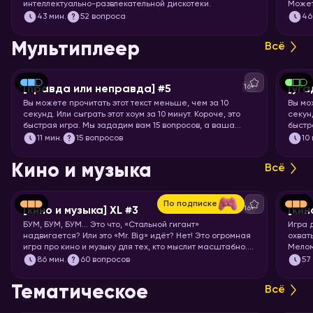
интеллектуально-развлекательной дискотеки.
Может
что-т
43
мин.
52 вопроса
46
понос
Мультиплеер
Всё
16+
[правда или неправда] #5
[уга
Вы можете прочитать этот текст меньше, чем за 10
Вы мо
секунд. Или сыграть этот хоум за 10 минут. Короче, это
секунд
быстрая игра. Мы зададим вам 15 вопросов, а ваша
быстр
задача – угадать, правда это или нет.
книги,
11
мин.
15 вопросов
10
Кино и музыка
Всё
По подписке
16+
[кино и музыка] XL #3
[кин
БУМ, БУМ, БУМ… Это что, «Стальной гигант»
Игра 
надвигается? Или это «Mr. Big» идёт? Нет! Это огромная
охват
игра про кино и музыку для тех, кто мыслит масштабно.
Мелом
Вас ждут целых 7 раундов песен, клипов, отрывков из
86
мин.
60 вопросов
57
фильмов, сериалов и мультфильмов. Готовьте большую
миску попкорна и запускайте хоум!
Тематическое
Всё