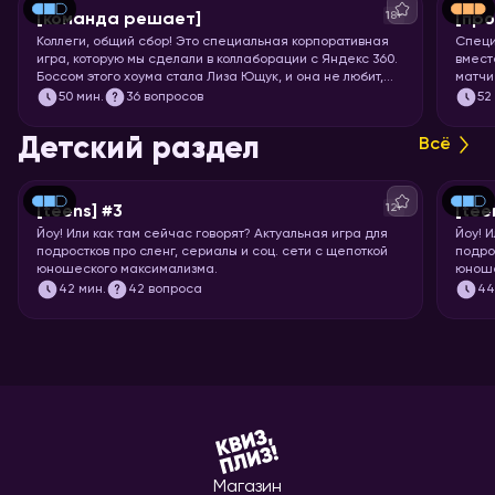
18+
[команда решает]
[про
Коллеги, общий сбор! Это специальная корпоративная
Специ
игра, которую мы сделали в коллаборации с Яндекс 360.
вмест
Боссом этого хоума стала Лиза Ющук, и она не любит,
матчи
когда вы откладываете задачку в долгий ящик. Так что
мощне
50
мин.
36 вопросов
52
быстрее бронируйте переговорку и приготовьтесь
футбо
тимбилдиться. Вас ждёт 5 раундов вопросов на разные
Детский раздел
Всё
темы, ответить на которые поможет слаженная работа.
Тот случай, когда команда действительно решает!
12+
[teens] #3
[tee
Йоу!
Или как там сейчас говорят? Актуальная игра для
Йоу!
И
подростков про сленг, сериалы и соц. сети с щепоткой
подро
юношеского максимализма.
юноше
42
мин.
42 вопроса
4
Магазин