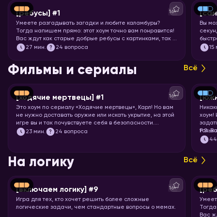
16+
[ребусы] #1
[са
Умеете разгадывать загадки и любите каламбуры?
Вы мо
Тогда напишем прямо: этот хоум точно вам понравится!
секунд
Вас ждут как старые добрые ребусы с картинками, так и
быстр
вопросы с визуальными подсказками. Вспоминайте, что
празд
27
мин.
24 вопроса
15
означает апостроф в ребусах и запускайте хоум.
назва
Фильмы и сериалы
Всё
16+
[ходячие мертвецы] #1
[юж
Это хоум по сериалу «Ходячие мертвецы», Карл! Но вам
Никак
не нужно доставать оружие или искать укрытие, на этой
хоум!
игре вы и так почувствуете себя в безопасности.
задат
Спросим вас про все 11 сезонов сериала, так что
тольк
P.S. В
23
мин.
24 вопроса
примеряйте повязку на глаз и запускайте хоум!
подоб
4
подхо
На логику
Всё
16+
[включаем логику] #9
[реб
Игра для тех, кто хочет решить более сложные
Умеет
логические задачи, чем стандартные вопросы о мемах.
Тогда
Вас ж