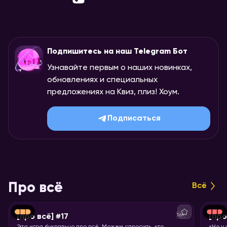
Подпишитесь на наш Telegram Бот
Узнавайте первым о наших новинках,
обновлениях и специальных
предложениях на Квиз, плиз! Хоум.
Подписаться
Про всё
Всё
16+
[про всё] #17
[про