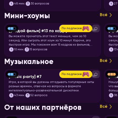
вопро
48
мин.
30 вопросов
27
означ
Мини-хоумы
Всё
По подписке
16+
[угадай фильм] #13 по кадру
[пра
Вы можете прочитать этот текст меньше, чем за 10
Вы мо
секунд. Или сыграть этот хоум за 10 минут. Короче, это
секунд
быстрая игра. Мы покажем вам 15 кадров из фильмов,
быстр
мультфильмов и аниме, а ваша задача – угадать, откуда
задач
10
мин.
15 вопросов
13
кадр.
Музыкальное
Всё
По подписке
16+
[music party] #7
[mus
Игра, в которой вы должны отгадывать популярные хиты
Нашум
разных времен, отвечая на вопросы в формате
что в
интеллектуально-развлекательной дискотеки.
больш
Настр
43
мин.
52 вопроса
38
всех 
От наших партнёров
Всё