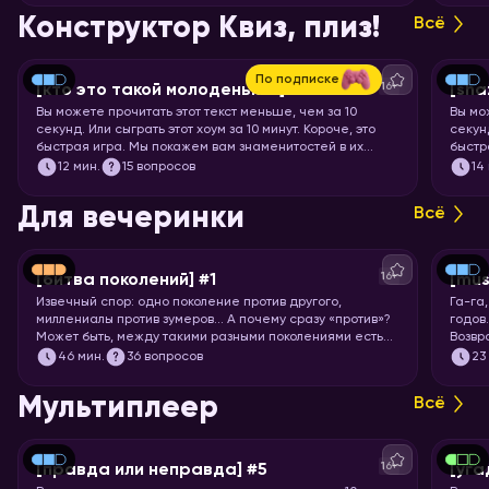
запус
Конструктор Квиз, плиз!
Всё
По подписке
16+
[кто это такой молоденький] #5
[sha
Вы можете прочитать этот текст меньше, чем за 10
Вы мо
секунд. Или сыграть этот хоум за 10 минут. Короче, это
секунд
быстрая игра. Мы покажем вам знаменитостей в их
быстр
раннем возрасте, а ваша задача – узнать их.
задач
12
мин.
15 вопросов
14
Для вечеринки
Всё
16+
[битва поколений] #1
[mus
Извечный спор: одно поколение против другого,
Га-га
миллениалы против зумеров… А почему сразу «против»?
годов
Может быть, между такими разными поколениями есть
Возвр
что-то общее? Попробуем понять друг друга и
игры!
46
мин.
36 вопросов
23
поностальгируем по символам нескольких эпох.
Мультиплеер
Всё
16+
[правда или неправда] #5
[уга