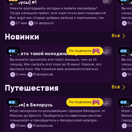
16+
[ребусы] #1
[са
Умеете разгадывать загадки и любите каламбуры?
Вы мо
Тогда напишем прямо: этот хоум точно вам понравится!
секунд
Вас ждут как старые добрые ребусы с картинками, так и
быстр
вопросы с визуальными подсказками. Вспоминайте, что
празд
27
мин.
24 вопроса
15
означает апостроф в ребусах и запускайте хоум.
назва
Новинки
Всё
По подписке
16+
[кто это такой молоденький] #5
[уга
Вы можете прочитать этот текст меньше, чем за 10
Вы мо
секунд. Или сыграть этот хоум за 10 минут. Короче, это
секунд
быстрая игра. Мы покажем вам знаменитостей в их
быстр
раннем возрасте, а ваша задача – узнать их.
мульт
12
мин.
15 вопросов
10
кадр.
Путешествия
Всё
По подписке
16+
[едем] в Беларусь
[еде
Игра-экскурсия по красивейшим городам Беларуси: от
Игра-
Минска до Бреста. Пройдитесь по известным местам
Велик
«синеокой» и приобщитесь к белорусской культуре.
город
Скорее запускайте хоум!
чемод
13
мин.
15 вопросов
13
Пекин