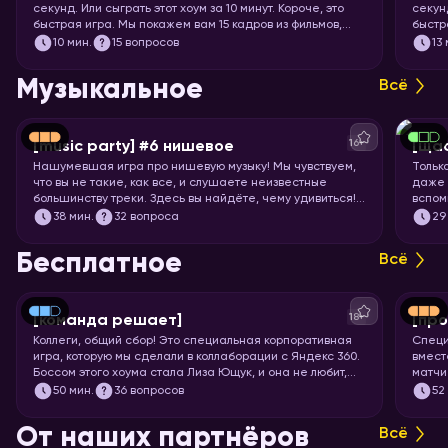
секунд. Или сыграть этот хоум за 10 минут. Короче, это
секунд
быстрая игра. Мы покажем вам 15 кадров из фильмов,
быстр
мультфильмов и аниме, а ваша задача – угадать, откуда
задач
10
мин.
15 вопросов
13
кадр.
Музыкальное
Всё
16+
[music party] #6 нишевое
[щас
Нашумевшая игра про нишевую музыку! Мы чувствуем,
Тольк
что вы не такие, как все, и слушаете неизвестные
даже 
большинству треки. Здесь вы найдёте, чему удивиться!
вспом
Настраивайте слух на изысканную непопулярную музыку
пойте
38
мин.
32 вопроса
29
всех жанров, эпох и стран. И запускайте хоум, конечно!
Бесплатное
Всё
18+
[команда решает]
[про
Коллеги, общий сбор! Это специальная корпоративная
Специ
игра, которую мы сделали в коллаборации с Яндекс 360.
вмест
Боссом этого хоума стала Лиза Ющук, и она не любит,
матчи
когда вы откладываете задачку в долгий ящик. Так что
мощне
50
мин.
36 вопросов
52
быстрее бронируйте переговорку и приготовьтесь
футбо
тимбилдиться. Вас ждёт 5 раундов вопросов на разные
От наших партнёров
Всё
темы, ответить на которые поможет слаженная работа.