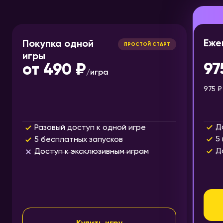
Еже
Покупка одной
ПРОСТОЙ СТАРТ
игры
97
от
490 ₽
/
игра
975 ₽
Д
Разовый доступ к одной игре
5
5 бесплатных запусков
Д
Доступ к эксклюзивным играм