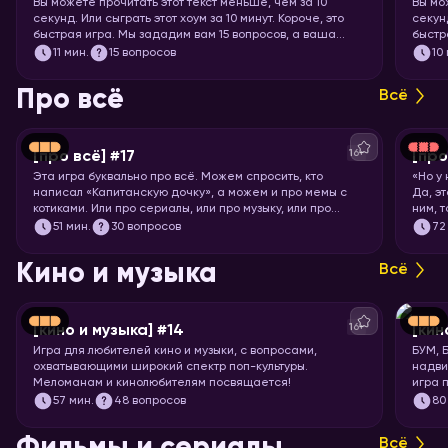
Вы можете прочитать этот текст меньше, чем за 10
Вы мо
секунд. Или сыграть этот хоум за 10 минут. Короче, это
секунд
быстрая игра. Мы зададим вам 15 вопросов, а ваша
быстр
задача – угадать, правда это или нет.
книги,
11
мин.
15 вопросов
10
Про всё
Всё
16+
[про всё] #17
[про
Эта игра буквально про всё. Можем спросить, кто
«Но у
написал «Капитанскую дочку», а можем и про мемы с
Да, э
котиками. Или про сериалы, или про музыку, или про
ним, 
технологии. Короче, никаких специфических знаний не
Загот
51
мин.
30 вопросов
72
требуется! Только вы и ваше желание проверить свой
кругозор. Погнали играть!
Кино и музыка
Всё
16+
[кино и музыка] #14
[кин
Игра для любителей кино и музыки, с вопросами,
БУМ, 
охватывающими широкий спектр поп-культуры.
надви
Меломанам и кинолюбителям посвящается!
игра 
Вас ж
57
мин.
48 вопросов
80
фильм
миску
Всё