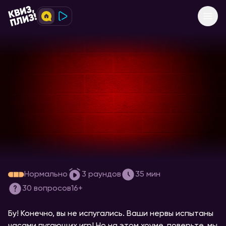
[видеоигры] #3 хорроры
Нормально
3
раундов
35
мин
30
вопросов
16+
Бу! Конечно, вы не испугались. Ваши нервы испытаны