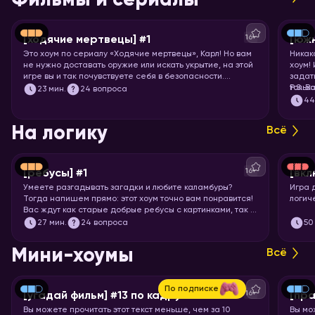
Фильмы и сериалы
16+
[ходячие мертвецы] #1
[юж
Это хоум по сериалу «Ходячие мертвецы», Карл! Но вам
Никак
не нужно доставать оружие или искать укрытие, на этой
хоум!
игре вы и так почувствуете себя в безопасности.
задат
Спросим вас про все 11 сезонов сериала, так что
тольк
P.S. В
23
мин.
24 вопроса
примеряйте повязку на глаз и запускайте хоум!
подоб
4
подхо
На логику
Всё
16+
[ребусы] #1
[вкл
Умеете разгадывать загадки и любите каламбуры?
Игра 
Тогда напишем прямо: этот хоум точно вам понравится!
логич
Вас ждут как старые добрые ребусы с картинками, так и
вопросы с визуальными подсказками. Вспоминайте, что
27
мин.
24 вопроса
50
означает апостроф в ребусах и запускайте хоум.
Мини-хоумы
Всё
По подписке
16+
[угадай фильм] #13 по кадру
[пра
Вы можете прочитать этот текст меньше, чем за 10
Вы мо