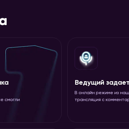
ра
лка
Ведущий задае
В онлайн режиме из наш
се смогли
трансляция с коммента