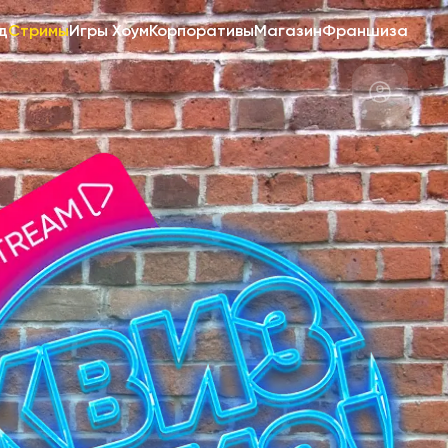
д
Стримы
Игры Хоум
Корпоративы
Магазин
Франшиза