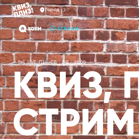
Город
LIVE
ПТ
СБ
ВС
20:00
КВИЗ, 
СТРИМ