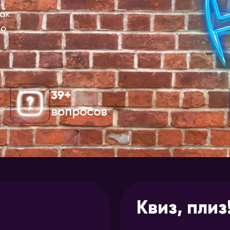
как
то
39+
вопросов
Квиз, плиз