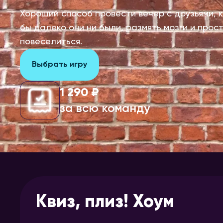
Хороший способ провести вечер с друзьями, 
бы далеко они ни были, размять мозги и прос
повеселиться.
Выбрать игру
1 290 ₽
за всю команду
Квиз, плиз! Хоум