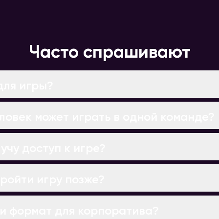
Часто спрашивают
для игры?
ловек может играть в одной команде?
учу доступ к игре?
ройти игру позже?
и формат для корпоратива?