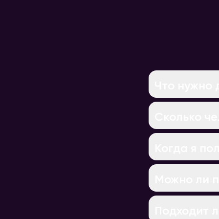
Что нужно 
Сколько че
Когда я пол
Можно ли п
Подходит л