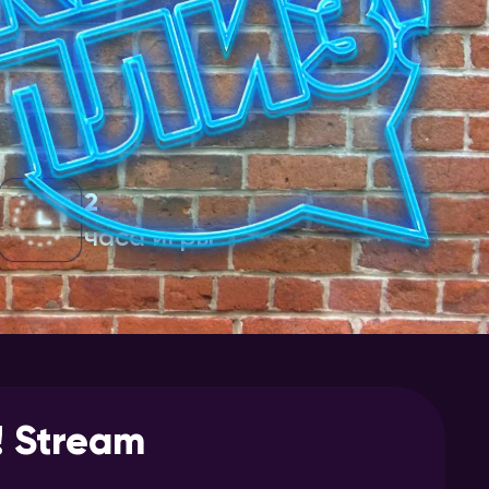
2
часа игры
! Stream