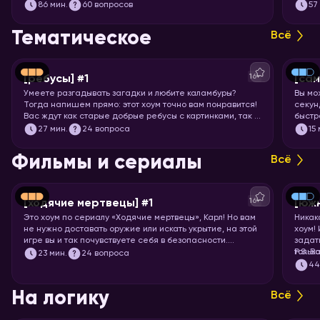
Вас ждут целых 7 раундов песен, клипов, отрывков из
86
мин.
60 вопросов
57
фильмов, сериалов и мультфильмов. Готовьте большую
миску попкорна и запускайте хоум!
Тематическое
Всё
16+
[ребусы] #1
[са
Умеете разгадывать загадки и любите каламбуры?
Вы мо
Тогда напишем прямо: этот хоум точно вам понравится!
секунд
Вас ждут как старые добрые ребусы с картинками, так и
быстр
вопросы с визуальными подсказками. Вспоминайте, что
празд
27
мин.
24 вопроса
15
означает апостроф в ребусах и запускайте хоум.
назва
Фильмы и сериалы
Всё
16+
[ходячие мертвецы] #1
[юж
Это хоум по сериалу «Ходячие мертвецы», Карл! Но вам
Никак
не нужно доставать оружие или искать укрытие, на этой
хоум!
игре вы и так почувствуете себя в безопасности.
задат
Спросим вас про все 11 сезонов сериала, так что
тольк
P.S. В
23
мин.
24 вопроса
примеряйте повязку на глаз и запускайте хоум!
подоб
4
подхо
На логику
Всё