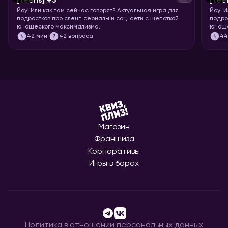
[teens] #3
[tee
Йоу!
Или как там сейчас говорят? Актуальная игра для
Йоу!
И
подростков про сленг, сериалы и соц. сети с щепоткой
подро
юношеского максимализма.
юноше
42
мин.
42 вопроса
4
Магазин
Франшиза
Корпоративы
Игры в барах
Политика в отношении персональных данных