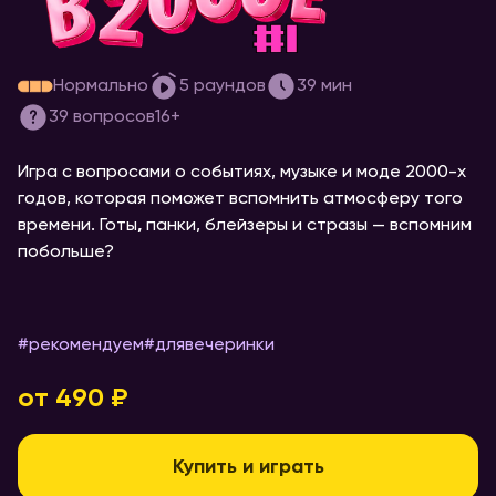
[назад в 2000-е]
Нормально
5
раундов
39
мин
39
вопросов
16+
Игра с вопросами о событиях, музыке и моде 2000-х
годов, которая поможет вспомнить атмосферу того
времени. Готы
,
панки, блейзеры и стразы — вспомним
побольше?
#рекомендуем
#
длявечеринки
от 490 ₽
Купить и играть