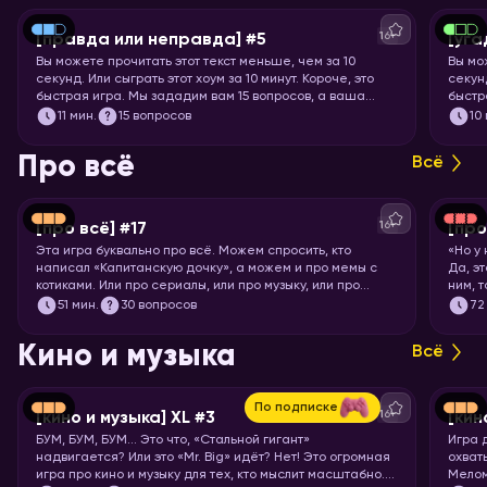
16+
[правда или неправда] #5
[уга
Вы можете прочитать этот текст меньше, чем за 10
Вы мо
секунд. Или сыграть этот хоум за 10 минут. Короче, это
секунд
быстрая игра. Мы зададим вам 15 вопросов, а ваша
быстр
задача – угадать, правда это или нет.
книги,
11
мин.
15 вопросов
10
Про всё
Всё
16+
[про всё] #17
[про
Эта игра буквально про всё. Можем спросить, кто
«Но у
написал «Капитанскую дочку», а можем и про мемы с
Да, э
котиками. Или про сериалы, или про музыку, или про
ним, 
технологии. Короче, никаких специфических знаний не
Загот
51
мин.
30 вопросов
72
требуется! Только вы и ваше желание проверить свой
кругозор. Погнали играть!
Кино и музыка
Всё
По подписке
16+
[кино и музыка] XL #3
[кин
БУМ, БУМ, БУМ… Это что, «Стальной гигант»
Игра 
надвигается? Или это «Mr. Big» идёт? Нет! Это огромная
охват
игра про кино и музыку для тех, кто мыслит масштабно.
Мелом