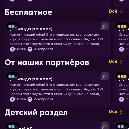
всех 
Бесплатное
Всё
18+
[команда решает]
[про
Коллеги, общий сбор! Это специальная корпоративная
Специ
игра, которую мы сделали в коллаборации с Яндекс 360.
вмест
Боссом этого хоума стала Лиза Ющук, и она не любит,
матчи
когда вы откладываете задачку в долгий ящик. Так что
мощне
50
мин.
36 вопросов
52
быстрее бронируйте переговорку и приготовьтесь
футбо
тимбилдиться. Вас ждёт 5 раундов вопросов на разные
От наших партнёров
Всё
темы, ответить на которые поможет слаженная работа.
Тот случай, когда команда действительно решает!
18+
[команда решает]
[про
Коллеги, общий сбор! Это специальная корпоративная
Специ
игра, которую мы сделали в коллаборации с Яндекс 360.
вмест
Боссом этого хоума стала Лиза Ющук, и она не любит,
матчи
когда вы откладываете задачку в долгий ящик. Так что
мощне
50
мин.
36 вопросов
52
быстрее бронируйте переговорку и приготовьтесь
футбо
тимбилдиться. Вас ждёт 5 раундов вопросов на разные
Детский раздел
Всё
темы, ответить на которые поможет слаженная работа.
Тот случай, когда команда действительно решает!
12+