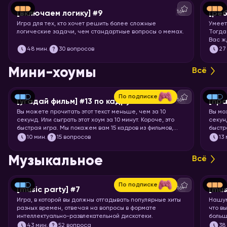
16+
[включаем логику] #9
[реб
Игра для тех, кто хочет решить более сложные
Умеет
логические задачи, чем стандартные вопросы о мемах.
Тогда
Вас ж
вопро
48
мин.
30 вопросов
27
означ
Мини-хоумы
Всё
По подписке
16+
[угадай фильм] #13 по кадру
[пра
Вы можете прочитать этот текст меньше, чем за 10
Вы мо
секунд. Или сыграть этот хоум за 10 минут. Короче, это
секунд
быстрая игра. Мы покажем вам 15 кадров из фильмов,
быстр
мультфильмов и аниме, а ваша задача – угадать, откуда
задач
10
мин.
15 вопросов
13
кадр.
Музыкальное
Всё
По подписке
16+
[music party] #7
[mus
Игра, в которой вы должны отгадывать популярные хиты
Нашум
разных времен, отвечая на вопросы в формате
что в
интеллектуально-развлекательной дискотеки.
больш
Настр
43
мин.
52 вопроса
38