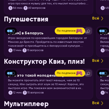
игра про кино и музыку для тех, кто мыслит масштабно.
Вас ждут целых 7 раундов песен, клипов, отрывков из
86
мин.
60 вопросов
48
фильмов, сериалов и мультфильмов. Готовьте большую
миску попкорна и запускайте хоум!
Путешествия
Всё
По подписке
16+
[едем] в Беларусь
[еде
Игра-экскурсия по красивейшим городам Беларуси: от
Игра-
Минска до Бреста. Пройдитесь по известным местам
Велик
«синеокой» и приобщитесь к белорусской культуре.
город
Скорее запускайте хоум!
чемод
13
мин.
15 вопросов
13
Пекин
запус
Конструктор Квиз, плиз!
Всё
По подписке
16+
[кто это такой молоденький] #5
[sha
Вы можете прочитать этот текст меньше, чем за 10
Вы мо
секунд. Или сыграть этот хоум за 10 минут. Короче, это
секунд
быстрая игра. Мы покажем вам знаменитостей в их
быстр
раннем возрасте, а ваша задача – узнать их.
задач
12
мин.
15 вопросов
14
Мультиплеер
Всё