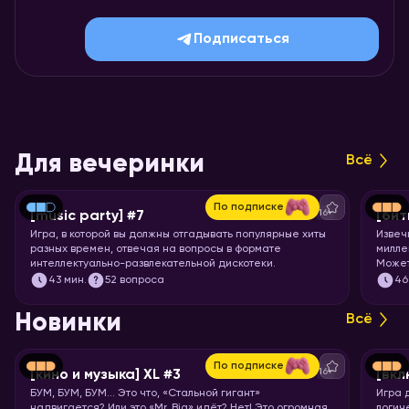
Подписаться
Для вечеринки
Всё
По подписке
16+
[music party] #7
[бит
Игра, в которой вы должны отгадывать популярные хиты
Извеч
разных времен, отвечая на вопросы в формате
милле
интеллектуально-развлекательной дискотеки.
Может
что-т
43
мин.
52 вопроса
46
понос
Новинки
Всё
По подписке
16+
[кино и музыка] XL #3
[вкл
БУМ, БУМ, БУМ… Это что, «Стальной гигант»
Игра 
надвигается? Или это «Mr. Big» идёт? Нет! Это огромная
логич