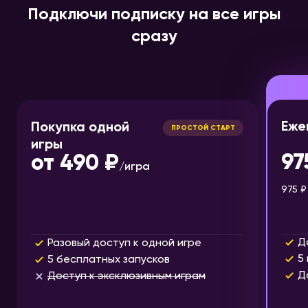
Подключи подписку на все игры
сразу
Еже
Покупка одной
ПРОСТОЙ СТАРТ
игры
97
от
490 ₽
/
игра
975 ₽
Д
Разовый доступ к одной игре
5
5 бесплатных запусков
Д
Доступ к эксклюзивным играм