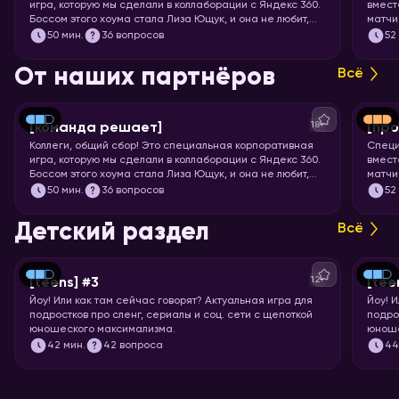
игра, которую мы сделали в коллаборации с Яндекс 360.
вмест
Боссом этого хоума стала Лиза Ющук, и она не любит,
матчи
когда вы откладываете задачку в долгий ящик. Так что
мощне
50
мин.
36 вопросов
52
быстрее бронируйте переговорку и приготовьтесь
футбо
тимбилдиться. Вас ждёт 5 раундов вопросов на разные
От наших партнёров
Всё
темы, ответить на которые поможет слаженная работа.
Тот случай, когда команда действительно решает!
18+
[команда решает]
[про
Коллеги, общий сбор! Это специальная корпоративная
Специ
игра, которую мы сделали в коллаборации с Яндекс 360.
вмест
Боссом этого хоума стала Лиза Ющук, и она не любит,
матчи
когда вы откладываете задачку в долгий ящик. Так что
мощне
50
мин.
36 вопросов
52
быстрее бронируйте переговорку и приготовьтесь
футбо
тимбилдиться. Вас ждёт 5 раундов вопросов на разные
Детский раздел
Всё
темы, ответить на которые поможет слаженная работа.
Тот случай, когда команда действительно решает!
12+
[teens] #3
[tee
Йоу!
Или как там сейчас говорят? Актуальная игра для
Йоу!
И
подростков про сленг, сериалы и соц. сети с щепоткой
подро
юношеского максимализма.
юноше
42
мин.
42 вопроса
4