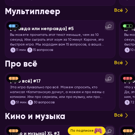
понос
Мультиплеер
Всё
16+
[правда или неправда] #5
[уга
Вы можете прочитать этот текст меньше, чем за 10
Вы мо
секунд. Или сыграть этот хоум за 10 минут. Короче, это
секунд
быстрая игра. Мы зададим вам 15 вопросов, а ваша
быстр
задача – угадать, правда это или нет.
книги,
11
мин.
15 вопросов
10
Про всё
Всё
16+
[про всё] #17
[про
Эта игра буквально про всё. Можем спросить, кто
«Но у
написал «Капитанскую дочку», а можем и про мемы с
Да, э
котиками. Или про сериалы, или про музыку, или про
ним, 
технологии. Короче, никаких специфических знаний не
Загот
51
мин.
30 вопросов
72
требуется! Только вы и ваше желание проверить свой
кругозор. Погнали играть!
Кино и музыка
Всё
По подписке
16+
[кино и музыка] XL #3
[кин