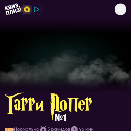
[Гарри Поттер] #1
Нормально
5
раундов
46
мин