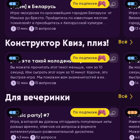
По подписке
16+
[едем] в Беларусь
[еде
Игра-экскурсия по красивейшим городам Беларуси: от
Игра-
Минска до Бреста. Пройдитесь по известным местам
Велик
«синеокой» и приобщитесь к белорусской культуре.
город
Скорее запускайте хоум!
чемод
13
мин.
15 вопросов
13
Пекин
запус
Конструктор Квиз, плиз!
Всё
По подписке
16+
[кто это такой молоденький] #5
[sha
Вы можете прочитать этот текст меньше, чем за 10
Вы мо
секунд. Или сыграть этот хоум за 10 минут. Короче, это
секунд
быстрая игра. Мы покажем вам знаменитостей в их
быстр
раннем возрасте, а ваша задача – узнать их.
задач
12
мин.
15 вопросов
14
Для вечеринки
Всё
По подписке
16+
[music party] #7
[бит
Игра, в которой вы должны отгадывать популярные хиты
Извеч
разных времен, отвечая на вопросы в формате
милле
интеллектуально-развлекательной дискотеки.
Может
что-т
43
мин.
52 вопроса
46