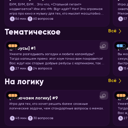
БУМ, БУМ, БУМ… Это что, «Стальной гигант»
Игра 
надвигается? Или это «Mr. Big» идёт? Нет! Это огромная
охват
игра про кино и музыку для тех, кто мыслит масштабно.
Мелом
Вас ждут целых 7 раундов песен, клипов, отрывков из
86
мин.
60 вопросов
57
фильмов, сериалов и мультфильмов. Готовьте большую
миску попкорна и запускайте хоум!
Тематическое
Всё
16+
[ребусы] #1
[са
Умеете разгадывать загадки и любите каламбуры?
Вы мо
Тогда напишем прямо: этот хоум точно вам понравится!
секунд
Вас ждут как старые добрые ребусы с картинками, так и
быстр
вопросы с визуальными подсказками. Вспоминайте, что
празд
27
мин.
24 вопроса
15
означает апостроф в ребусах и запускайте хоум.
назва
На логику
Всё
16+
[включаем логику] #9
[реб
Игра для тех, кто хочет решить более сложные
Умеет
логические задачи, чем стандартные вопросы о мемах.
Тогда
Вас ж
вопро
48
мин.
30 вопросов
27
означ