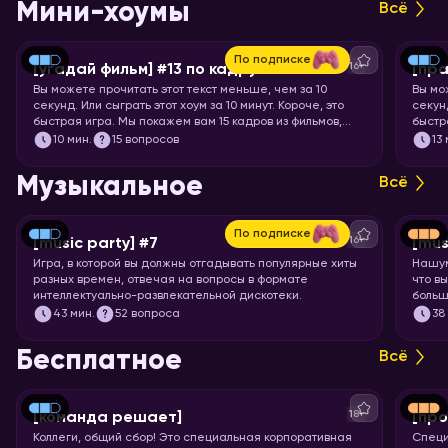
Мини-хоумы
Всё
По подписке
16+
[угадай фильм] #13 по кадру
[пра
Вы можете прочитать этот текст меньше, чем за 10
Вы мо
секунд. Или сыграть этот хоум за 10 минут. Короче, это
секунд
быстрая игра. Мы покажем вам 15 кадров из фильмов,
быстр
мультфильмов и аниме, а ваша задача – угадать, откуда
задач
10
мин.
15 вопросов
13
кадр.
Музыкальное
Всё
По подписке
16+
[music party] #7
[mus
Игра, в которой вы должны отгадывать популярные хиты
Нашум
разных времен, отвечая на вопросы в формате
что в
интеллектуально-развлекательной дискотеки.
больш
Настр
43
мин.
52 вопроса
38
всех 
Бесплатное
Всё
18+
[команда решает]
[про
Коллеги, общий сбор! Это специальная корпоративная
Специ