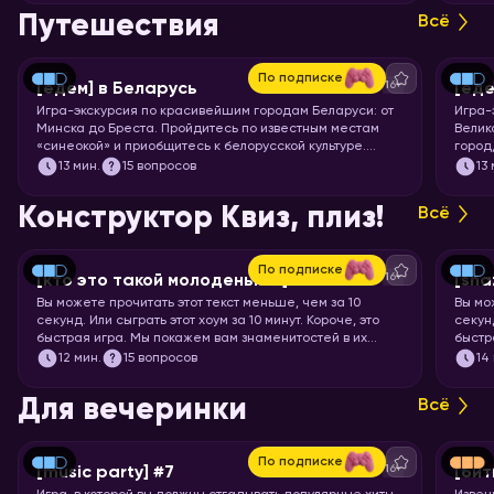
миску попкорна и запускайте хоум!
Путешествия
Всё
По подписке
16+
[едем] в Беларусь
[еде
Игра-экскурсия по красивейшим городам Беларуси: от
Игра-
Минска до Бреста. Пройдитесь по известным местам
Велик
«синеокой» и приобщитесь к белорусской культуре.
город
Скорее запускайте хоум!
чемод
13
мин.
15 вопросов
13
Пекин
запус
Конструктор Квиз, плиз!
Всё
По подписке
16+
[кто это такой молоденький] #5
[sha
Вы можете прочитать этот текст меньше, чем за 10
Вы мо
секунд. Или сыграть этот хоум за 10 минут. Короче, это
секунд
быстрая игра. Мы покажем вам знаменитостей в их
быстр
раннем возрасте, а ваша задача – узнать их.
задач
12
мин.
15 вопросов
14
Для вечеринки
Всё
По подписке
16+
[music party] #7
[бит