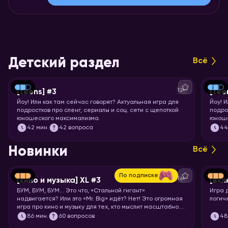
Детский раздел
Всё
12+
[teens] #3
[tee
Йоу!
Или как там сейчас говорят? Актуальная игра для
Йоу!
И
подростков про сленг, сериалы и соц. сети с щепоткой
подро
юношеского максимализма.
юноше
42
мин.
42 вопроса
4
Новинки
Всё
По подписке
16+
[кино и музыка] XL #3
[вкл
БУМ, БУМ, БУМ… Это что, «Стальной гигант»
Игра 
надвигается? Или это «Mr. Big» идёт? Нет! Это огромная
логич
игра про кино и музыку для тех, кто мыслит масштабно.
Вас ждут целых 7 раундов песен, клипов, отрывков из
86
мин.
60 вопросов
48
фильмов, сериалов и мультфильмов. Готовьте большую