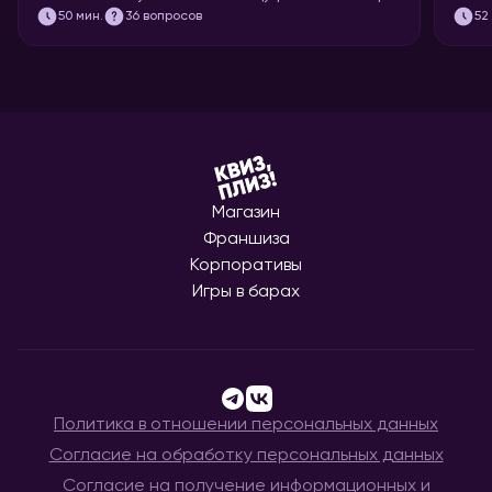
когда вы откладываете задачку в долгий ящик. Так что
мощне
50
мин.
36 вопросов
52
быстрее бронируйте переговорку и приготовьтесь
футбо
тимбилдиться. Вас ждёт 5 раундов вопросов на разные
темы, ответить на которые поможет слаженная работа.
Тот случай, когда команда действительно решает!
Магазин
Франшиза
Корпоративы
Игры в барах
Политика в отношении персональных данных
Согласие на обработку персональных данных
Согласие на получение информационных и