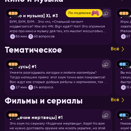
По подписке
16+
[кино и музыка] XL #3
[кин
БУМ, БУМ, БУМ… Это что, «Стальной гигант»
Игра 
надвигается? Или это «Mr. Big» идёт? Нет! Это огромная
охват
игра про кино и музыку для тех, кто мыслит масштабно.
Мелом
Вас ждут целых 7 раундов песен, клипов, отрывков из
86
мин.
60 вопросов
57
фильмов, сериалов и мультфильмов. Готовьте большую
миску попкорна и запускайте хоум!
Тематическое
Всё
16+
[ребусы] #1
[са
Умеете разгадывать загадки и любите каламбуры?
Вы мо
Тогда напишем прямо: этот хоум точно вам понравится!
секунд
Вас ждут как старые добрые ребусы с картинками, так и
быстр
вопросы с визуальными подсказками. Вспоминайте, что
празд
27
мин.
24 вопроса
15
означает апостроф в ребусах и запускайте хоум.
назва
Фильмы и сериалы
Всё
16+
[ходячие мертвецы] #1
[юж
Это хоум по сериалу «Ходячие мертвецы», Карл! Но вам
Никак
не нужно доставать оружие или искать укрытие, на этой
хоум!