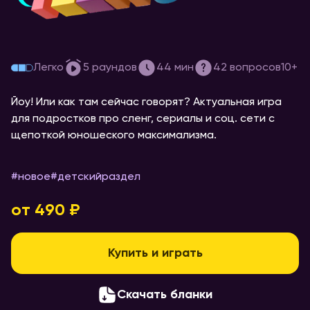
[teens] #1
Легко
5
раундов
44
мин
42
вопросов
10+
Йоу!
Или как там сейчас говорят? Актуальная игра
для подростков про сленг, сериалы и соц. сети с
щепоткой юношеского максимализма.
#новое
#
детскийраздел
от 490 ₽
Купить и играть
Скачать бланки