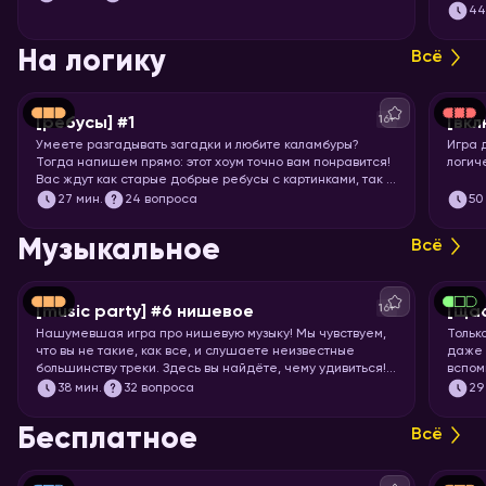
примеряйте повязку на глаз и запускайте хоум!
подоб
4
подхо
На логику
Всё
16+
[ребусы] #1
[вкл
Умеете разгадывать загадки и любите каламбуры?
Игра 
Тогда напишем прямо: этот хоум точно вам понравится!
логич
Вас ждут как старые добрые ребусы с картинками, так и
вопросы с визуальными подсказками. Вспоминайте, что
27
мин.
24 вопроса
50
означает апостроф в ребусах и запускайте хоум.
Музыкальное
Всё
16+
[music party] #6 нишевое
[щас
Нашумевшая игра про нишевую музыку! Мы чувствуем,
Тольк
что вы не такие, как все, и слушаете неизвестные
даже 
большинству треки. Здесь вы найдёте, чему удивиться!
вспом
Настраивайте слух на изысканную непопулярную музыку
пойте
38
мин.
32 вопроса
29
всех жанров, эпох и стран. И запускайте хоум, конечно!
Бесплатное
Всё