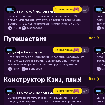
По подписке
16+
[кто это такой молоденький] #5
[уга
Вы можете прочитать этот текст меньше, чем за 10
Вы мо
секунд. Или сыграть этот хоум за 10 минут. Короче, это
секунд
быстрая игра. Мы покажем вам знаменитостей в их
быстр
раннем возрасте, а ваша задача – узнать их.
мульт
12
мин.
15 вопросов
10
кадр.
Путешествия
Всё
По подписке
16+
[едем] в Беларусь
[еде
Игра-экскурсия по красивейшим городам Беларуси: от
Игра-
Минска до Бреста. Пройдитесь по известным местам
Велик
«синеокой» и приобщитесь к белорусской культуре.
город
Скорее запускайте хоум!
чемод
13
мин.
15 вопросов
13
Пекин
запус
Конструктор Квиз, плиз!
Всё
По подписке
16+
[кто это такой молоденький] #5
[sha
Вы можете прочитать этот текст меньше, чем за 10
Вы мо
секунд. Или сыграть этот хоум за 10 минут. Короче, это
секунд