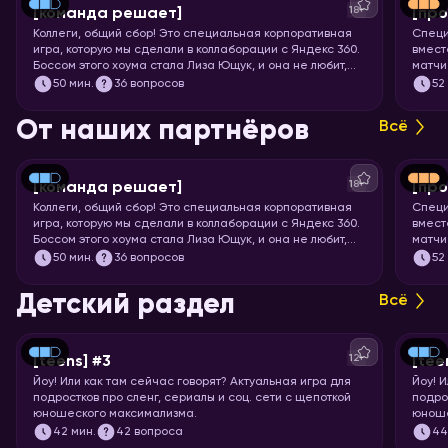
18+
[команда решает]
[про
Коллеги, общий сбор! Это специальная корпоративная
Специ
игра, которую мы сделали в коллаборации с Яндекс 360.
вмест
Боссом этого хоума стала Лиза Ющук, и она не любит,
матчи
когда вы откладываете задачку в долгий ящик. Так что
мощне
50
мин.
36 вопросов
52
быстрее бронируйте переговорку и приготовьтесь
футбо
тимбилдиться. Вас ждёт 5 раундов вопросов на разные
От наших партнёров
Всё
темы, ответить на которые поможет слаженная работа.
Тот случай, когда команда действительно решает!
18+
[команда решает]
[про
Коллеги, общий сбор! Это специальная корпоративная
Специ
игра, которую мы сделали в коллаборации с Яндекс 360.
вмест
Боссом этого хоума стала Лиза Ющук, и она не любит,
матчи
когда вы откладываете задачку в долгий ящик. Так что
мощне
50
мин.
36 вопросов
52
быстрее бронируйте переговорку и приготовьтесь
футбо
тимбилдиться. Вас ждёт 5 раундов вопросов на разные
Детский раздел
Всё
темы, ответить на которые поможет слаженная работа.
Тот случай, когда команда действительно решает!
12+
[teens] #3
[tee
Йоу!
Или как там сейчас говорят? Актуальная игра для
Йоу!
И
подростков про сленг, сериалы и соц. сети с щепоткой
подро
юношеского максимализма.
юноше
42
мин.
42 вопроса
4