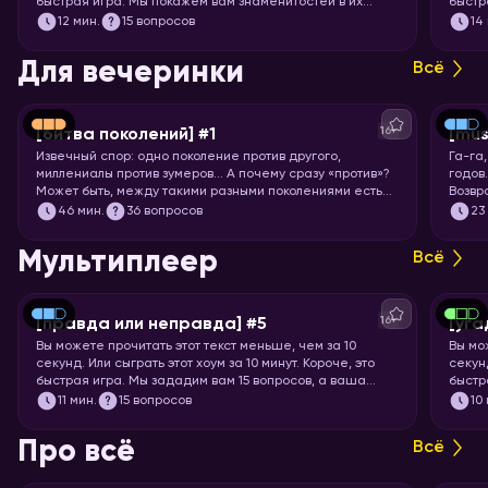
быстрая игра. Мы покажем вам знаменитостей в их
быстр
раннем возрасте, а ваша задача – узнать их.
задач
12
мин.
15 вопросов
14
Для вечеринки
Всё
16+
[битва поколений] #1
[mus
Извечный спор: одно поколение против другого,
Га-га
миллениалы против зумеров… А почему сразу «против»?
годов
Может быть, между такими разными поколениями есть
Возвр
что-то общее? Попробуем понять друг друга и
игры!
46
мин.
36 вопросов
23
поностальгируем по символам нескольких эпох.
Мультиплеер
Всё
16+
[правда или неправда] #5
[уга
Вы можете прочитать этот текст меньше, чем за 10
Вы мо
секунд. Или сыграть этот хоум за 10 минут. Короче, это
секунд
быстрая игра. Мы зададим вам 15 вопросов, а ваша
быстр
задача – угадать, правда это или нет.
книги,
11
мин.
15 вопросов
10
Про всё
Всё