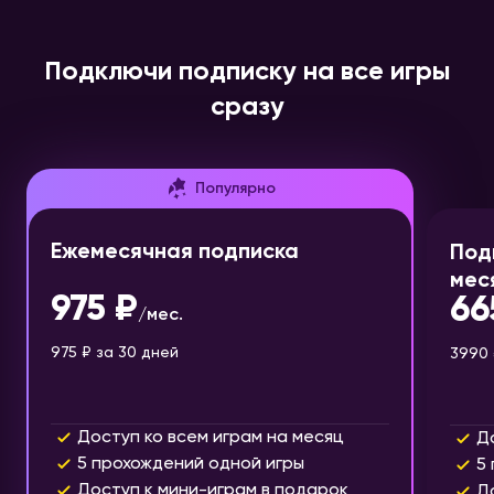
Подключи подписку на все игры
сразу
Популярно
Ежемесячная подписка
Под
мес
975 ₽
66
/
мес.
975 ₽
за 30 дней
3990 
Доступ ко всем играм на месяц
Д
5 прохождений одной игры
5
Доступ к мини-играм в подарок
Д