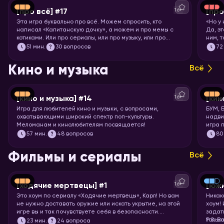
16+
[про всё] #17
[про
Эта игра буквально про всё. Можем спросить, кто
«Но у
написал «Капитанскую дочку», а можем и про мемы с
Да, э
котиками. Или про сериалы, или про музыку, или про
ним, 
технологии. Короче, никаких специфических знаний не
Загот
51
мин.
30 вопросов
72
требуется! Только вы и ваше желание проверить свой
кругозор. Погнали играть!
Кино и музыка
Всё
16+
[кино и музыка] #14
[кин
Игра для любителей кино и музыки, с вопросами,
БУМ, 
охватывающими широкий спектр поп-культуры.
надви
Меломанам и кинолюбителям посвящается!
игра 
Вас ж
57
мин.
48 вопросов
80
фильм
миску
Фильмы и сериалы
Всё
16+
[ходячие мертвецы] #1
[юж
Это хоум по сериалу «Ходячие мертвецы», Карл! Но вам
Никак
не нужно доставать оружие или искать укрытие, на этой
хоум!
игре вы и так почувствуете себя в безопасности.
задат
Спросим вас про все 11 сезонов сериала, так что
тольк
P.S. В
23
мин.
24 вопроса