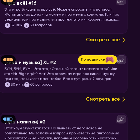
16+
[про всё] #16
Эта игра буквально про всё. Можем спросить, кто написал
«Капитанскую дочку», а можем и про мемы с котиками. Или про
сериалы, или про музыку, или про технологии. Короче, никаких
специфических знаний не требуется! Только вы и ваше
52
мин.
30 вопросов
желание проверить свой кругозор. Погнали играть!
Смотреть всё
По подписке
16+
[кино и музыка] XL #2
БУМ, БУМ, БУМ… Это что, «Стальной гигант» надвигается? Или
это «Mr. Big» идёт? Нет! Это огромная игра про кино и музыку
для тех, кто мыслит масштабно. Вас ждут целых 7 раундов
песен, клипов, отрывков из фильмов, сериалов и мультфильмов.
80
мин.
60 вопросов
Готовьте большую миску попкорна и запускайте хоум!
Смотреть всё
16+
[про напитки] #2
Этот хоум звучит как тост! Но пьянеть от него вовсе не
обязательно. Мы зададим вопросы про известные алкогольные
и безалкогольные напитки, вспомним особенности некоторых