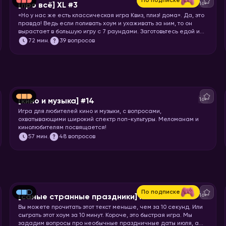
По подписке
16+
[про всё] XL #3
«Но у нас же есть классическая игра Квиз, плиз! дома». Да, это
правда! Ведь если поливать хоум и ухаживать за ним, то он
вырастает в большую игру с 7 раундами. Заготовьтесь едой и
запускайте хоумище!
72
мин.
39 вопросов
16+
[кино и музыка] #14
Игра для любителей кино и музыки, с вопросами,
охватывающими широкий спектр поп-культуры. Меломанам и
кинолюбителям посвящается!
57
мин.
48 вопросов
По подписке
16+
[самые странные праздники] июль
Вы можете прочитать этот текст меньше, чем за 10 секунд. Или
сыграть этот хоум за 10 минут. Короче, это быстрая игра. Мы
зададим вопросы про необычные праздничные даты июля, а