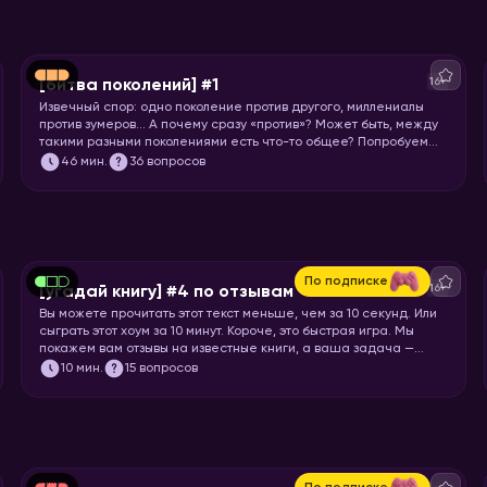
16+
[битва поколений] #1
Извечный спор: одно поколение против другого, миллениалы
против зумеров… А почему сразу «против»? Может быть, между
такими разными поколениями есть что-то общее? Попробуем
понять друг друга и поностальгируем по символам нескольких
46
мин.
36 вопросов
эпох.
По подписке
16+
[угадай книгу] #4 по отзывам
Вы можете прочитать этот текст меньше, чем за 10 секунд. Или
сыграть этот хоум за 10 минут. Короче, это быстрая игра. Мы
покажем вам отзывы на известные книги, а ваша задача —
угадать, что это за книга.
10
мин.
15 вопросов