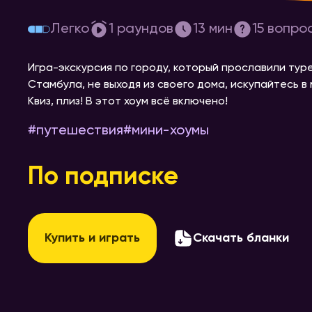
[едем] в Стамбул
Легко
1
раундов
13
мин
15
вопро
Игра-экскурсия по городу, который прославили ту
Стамбула, не выходя из своего дома, искупайтесь 
Квиз, плиз! В этот хоум всё включено!
#
путешествия
#
мини-хоумы
По подписке
Купить и играть
Скачать бланки