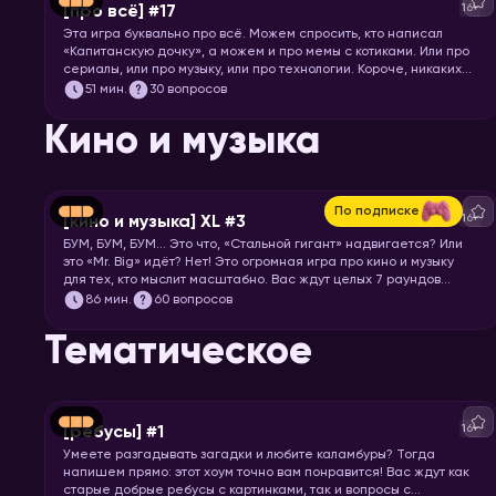
16+
[про всё] #17
Эта игра буквально про всё. Можем спросить, кто написал
«Капитанскую дочку», а можем и про мемы с котиками. Или про
сериалы, или про музыку, или про технологии. Короче, никаких
специфических знаний не требуется! Только вы и ваше
51
мин.
30 вопросов
желание проверить свой кругозор. Погнали играть!
Кино и музыка
По подписке
16+
[кино и музыка] XL #3
БУМ, БУМ, БУМ… Это что, «Стальной гигант» надвигается? Или
это «Mr. Big» идёт? Нет! Это огромная игра про кино и музыку
для тех, кто мыслит масштабно. Вас ждут целых 7 раундов
песен, клипов, отрывков из фильмов, сериалов и мультфильмов.
86
мин.
60 вопросов
Готовьте большую миску попкорна и запускайте хоум!
Тематическое
16+
[ребусы] #1
Умеете разгадывать загадки и любите каламбуры? Тогда
напишем прямо: этот хоум точно вам понравится! Вас ждут как
старые добрые ребусы с картинками, так и вопросы с