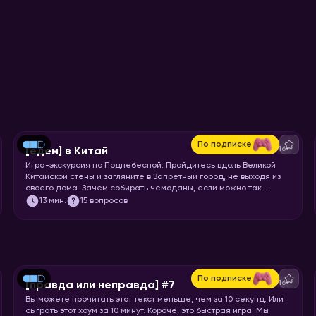
По подписке
16+
[едем] в Китай
Игра-экскурсия по Поднебесной. Пройдитесь вдоль Великой
Китайской стены и загляните в Запретный город, не выходя из
своего дома. Зачем собирать чемоданы, если можно так
просто увидеть Шанхай и Пекин? Вспоминайте свой любимый
13
мин.
15 вопросов
иероглиф и запускайте хоум!
По подписке
16+
[правда или неправда] #7
Вы можете прочитать этот текст меньше, чем за 10 секунд. Или
сыграть этот хоум за 10 минут. Короче, это быстрая игра. Мы