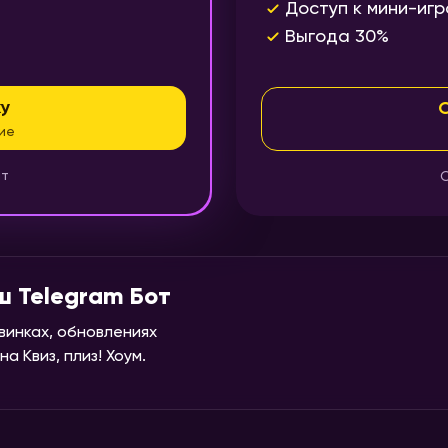
Доступ к мини-игр
Выгода 30%
у
ие
нт
О
ш Telegram Бот
винках, обновлениях
а Квиз, плиз! Хоум.