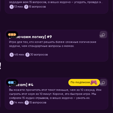
зададим вам 15 вопросов, а ваша задача – угадать, правда это
или нет.
13
мин.
15 вопросов
16+
[включаем логику] #9
Игра для тех, кто хочет решить более сложные логические
задачи, чем стандартные вопросы о мемах.
48
мин.
30 вопросов
!
По подписке
16+
[shazam] #4
Вы можете прочитать этот текст меньше, чем за 10 секунд. Или
сыграть этот хоум за 10 минут. Короче, это быстрая игра. Мы
собрали 15 аудио отрывков, а ваша задача – узнать их.
14
мин.
15 вопросов