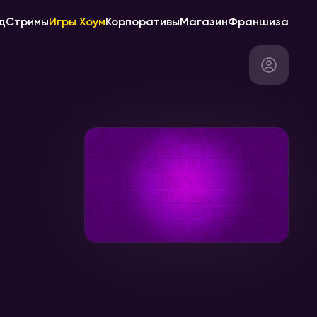
д
Стримы
Игры Хоум
Корпоративы
Магазин
Франшиза