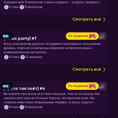
зададим вам 15 вопросов, а ваша задача – угадать, правда это
или нет.
12
мин.
15 вопросов
Смотреть всё
По подписке
16+
[music party] #7
Игра, в которой вы должны отгадывать популярные хиты разных
времен, отвечая на вопросы в формате интеллектуально-
развлекательной дискотеки.
43
мин.
52 вопроса
Смотреть всё
По подписке
16+
[ну кто так поёт] #4
Вы можете прочитать этот текст меньше, чем за 10 секунд. Или
сыграть этот хоум за 10 минут. Короче, это быстрая игра. Мы
собрали известные музыкальные отрывки, а ваша задача –
угадать исполнителя или группу.
19
мин.
15 вопросов