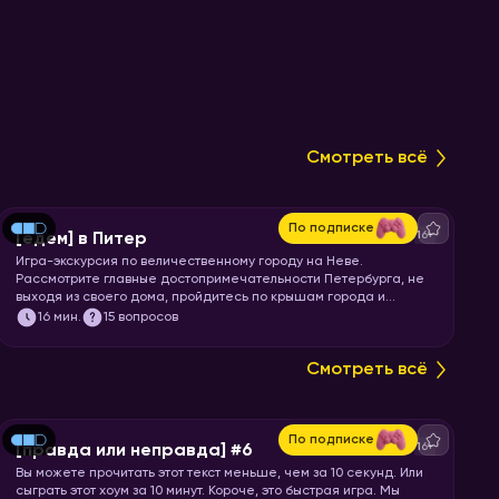
Смотреть всё
По подписке
16+
[едем] в Питер
Игра-экскурсия по величественному городу на Неве.
Рассмотрите главные достопримечательности Петербурга, не
выходя из своего дома, пройдитесь по крышам города и
почувствуйте свежесть Финского залива. Перекусите
16
мин.
15 вопросов
шавермой и запускайте хоум!
Смотреть всё
По подписке
16+
[правда или неправда] #6
Вы можете прочитать этот текст меньше, чем за 10 секунд. Или
сыграть этот хоум за 10 минут. Короче, это быстрая игра. Мы