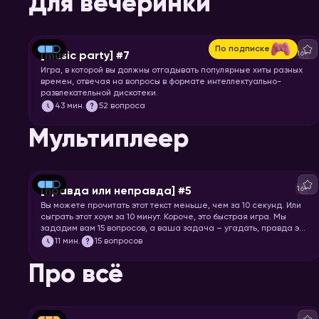
Для вечеринки
По подписке
16+
[music party] #7
Игра, в которой вы должны отгадывать популярные хиты разных
времен, отвечая на вопросы в формате интеллектуально-
развлекательной дискотеки.
43
мин.
52 вопроса
Мультиплеер
16+
[правда или неправда] #5
Вы можете прочитать этот текст меньше, чем за 10 секунд. Или
сыграть этот хоум за 10 минут. Короче, это быстрая игра. Мы
зададим вам 15 вопросов, а ваша задача – угадать, правда это
или нет.
11
мин.
15 вопросов
Про всё