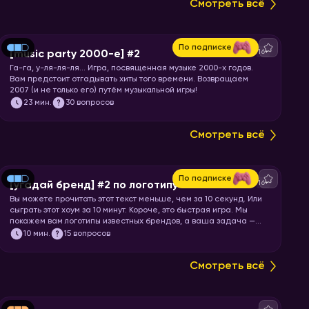
Смотреть всё
По подписке
16+
[music party 2000-е] #2
Га-га, у-ля-ля-ля… Игра, посвященная музыке 2000-х годов.
Вам предстоит отгадывать хиты того времени. Возвращаем
2007 (и не только его) путём музыкальной игры!
23
мин.
30 вопросов
Смотреть всё
По подписке
16+
[угадай бренд] #2 по логотипу
Вы можете прочитать этот текст меньше, чем за 10 секунд. Или
сыграть этот хоум за 10 минут. Короче, это быстрая игра. Мы
покажем вам логотипы известных брендов, а ваша задача —
угадать бренд.
10
мин.
15 вопросов
Смотреть всё