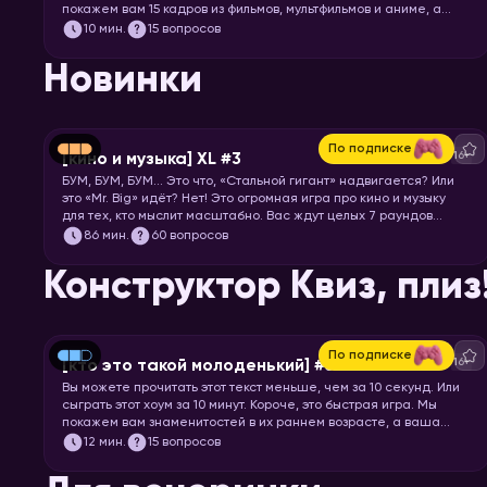
покажем вам 15 кадров из фильмов, мультфильмов и аниме, а
ваша задача – угадать, откуда кадр.
10
мин.
15 вопросов
Новинки
По подписке
16+
[кино и музыка] XL #3
БУМ, БУМ, БУМ… Это что, «Стальной гигант» надвигается? Или
это «Mr. Big» идёт? Нет! Это огромная игра про кино и музыку
для тех, кто мыслит масштабно. Вас ждут целых 7 раундов
песен, клипов, отрывков из фильмов, сериалов и мультфильмов.
86
мин.
60 вопросов
Готовьте большую миску попкорна и запускайте хоум!
Конструктор Квиз, плиз
По подписке
16+
[кто это такой молоденький] #5
Вы можете прочитать этот текст меньше, чем за 10 секунд. Или
сыграть этот хоум за 10 минут. Короче, это быстрая игра. Мы
покажем вам знаменитостей в их раннем возрасте, а ваша
задача – узнать их.
12
мин.
15 вопросов