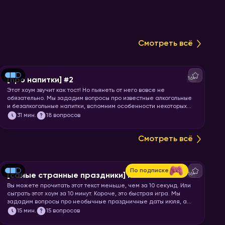
Смотреть всё
16+
[про напитки] #2
Этот хоум звучит как тост! Но пьянеть от него вовсе не
обязательно. Мы зададим вопросы про известные алкогольные
и безалкогольные напитки, вспомним особенности некоторых
коктейлей и утолим вашу жажду знаний. Запускайте игру!
31
мин.
18 вопросов
Смотреть всё
По подписке
16+
[самые странные праздники] июль
Вы можете прочитать этот текст меньше, чем за 10 секунд. Или
сыграть этот хоум за 10 минут. Короче, это быстрая игра. Мы
зададим вопросы про необычные праздничные даты июля, а
ваша задача отгадать название или особенности этих
15
мин.
15 вопросов
праздников.