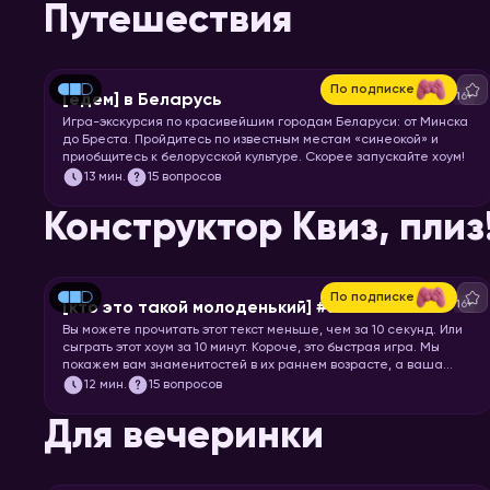
Путешествия
По подписке
16+
[едем] в Беларусь
Игра-экскурсия по красивейшим городам Беларуси: от Минска
до Бреста. Пройдитесь по известным местам «синеокой» и
приобщитесь к белорусской культуре. Скорее запускайте хоум!
13
мин.
15 вопросов
Конструктор Квиз, плиз
По подписке
16+
[кто это такой молоденький] #5
Вы можете прочитать этот текст меньше, чем за 10 секунд. Или
сыграть этот хоум за 10 минут. Короче, это быстрая игра. Мы
покажем вам знаменитостей в их раннем возрасте, а ваша
задача – узнать их.
12
мин.
15 вопросов
Для вечеринки