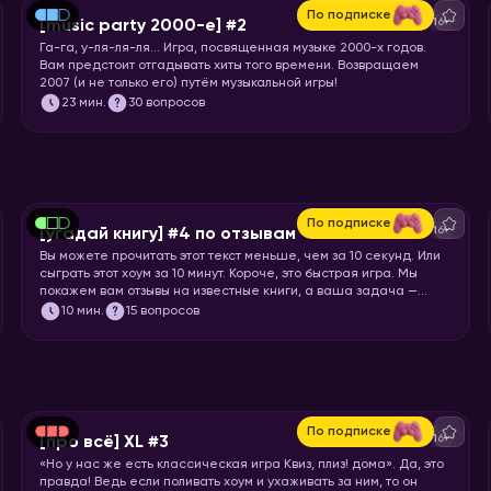
По подписке
16+
[music party 2000-е] #2
Га-га, у-ля-ля-ля… Игра, посвященная музыке 2000-х годов.
Вам предстоит отгадывать хиты того времени. Возвращаем
2007 (и не только его) путём музыкальной игры!
23
мин.
30 вопросов
По подписке
16+
[угадай книгу] #4 по отзывам
Вы можете прочитать этот текст меньше, чем за 10 секунд. Или
сыграть этот хоум за 10 минут. Короче, это быстрая игра. Мы
покажем вам отзывы на известные книги, а ваша задача —
угадать, что это за книга.
10
мин.
15 вопросов
По подписке
16+
[про всё] XL #3
«Но у нас же есть классическая игра Квиз, плиз! дома». Да, это
правда! Ведь если поливать хоум и ухаживать за ним, то он