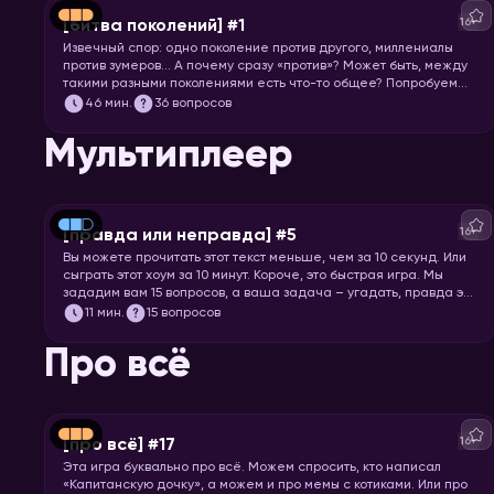
16+
[битва поколений] #1
Извечный спор: одно поколение против другого, миллениалы
против зумеров… А почему сразу «против»? Может быть, между
такими разными поколениями есть что-то общее? Попробуем
понять друг друга и поностальгируем по символам нескольких
46
мин.
36 вопросов
эпох.
Мультиплеер
16+
[правда или неправда] #5
Вы можете прочитать этот текст меньше, чем за 10 секунд. Или
сыграть этот хоум за 10 минут. Короче, это быстрая игра. Мы
зададим вам 15 вопросов, а ваша задача – угадать, правда это
или нет.
11
мин.
15 вопросов
Про всё
16+
[про всё] #17
Эта игра буквально про всё. Можем спросить, кто написал
«Капитанскую дочку», а можем и про мемы с котиками. Или про