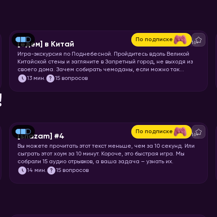
По подписке
16+
[едем] в Китай
Игра-экскурсия по Поднебесной. Пройдитесь вдоль Великой
Китайской стены и загляните в Запретный город, не выходя из
своего дома. Зачем собирать чемоданы, если можно так
просто увидеть Шанхай и Пекин? Вспоминайте свой любимый
13
мин.
15 вопросов
иероглиф и запускайте хоум!
!
По подписке
16+
[shazam] #4
Вы можете прочитать этот текст меньше, чем за 10 секунд. Или
сыграть этот хоум за 10 минут. Короче, это быстрая игра. Мы
собрали 15 аудио отрывков, а ваша задача – узнать их.
14
мин.
15 вопросов