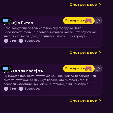
Смотреть всё
По подписке
16+
[едем] в Питер
Игра-экскурсия по величественному городу на Неве.
Рассмотрите главные достопримечательности Петербурга, не
выходя из своего дома, пройдитесь по крышам города и
почувствуйте свежесть Финского залива. Перекусите
16
мин.
15 вопросов
шавермой и запускайте хоум!
Смотреть всё
По подписке
16+
[ну кто так поёт] #4
Вы можете прочитать этот текст меньше, чем за 10 секунд. Или
сыграть этот хоум за 10 минут. Короче, это быстрая игра. Мы
собрали известные музыкальные отрывки, а ваша задача –
угадать исполнителя или группу.
19
мин.
15 вопросов
Смотреть всё