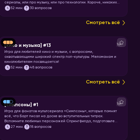
сериалы, или про музыку, или про технологии. Короче, никаких
специфических знаний не требуется! Только вы и ваше
52
мин.
30 вопросов
желание проверить свой кругозор. Погнали играть!
Смотреть всё
16+
[кино и музыка] #13
Игра для любителей кино и музыки, с вопросами,
охватывающими широкий спектр поп-культуры. Меломанам и
кинолюбителям посвящается!
52
мин.
48 вопросов
Смотреть всё
16+
[симпсоны] #1
Игра для фанатов мультсериала «Симпсоны», которые помнят
всё, что Барт писал на доске во вступительных титрах.
Вспомните любимых персонажей Спрингфилда, подготовьте
упаковку пончиков и запускайте хоум!
27
мин.
18 вопросов