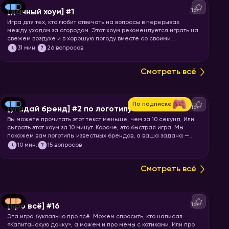
16+
[дачный хоум] #1
Игра для тех, кто любит отвечать на вопросы в перерывах
между уходом за огородом. Этот хоум рекомендуется играть на
свежем воздухе и в хорошую погоду вместе со своими
соседями по даче! Откладывайте все свои «городские» дела и
31
мин.
26 вопросов
запускайте хоум!
Смотреть всё
По подписке
16+
[угадай бренд] #2 по логотипу
Вы можете прочитать этот текст меньше, чем за 10 секунд. Или
сыграть этот хоум за 10 минут. Короче, это быстрая игра. Мы
покажем вам логотипы известных брендов, а ваша задача —
угадать бренд.
10
мин.
15 вопросов
Смотреть всё
16+
[про всё] #16
Эта игра буквально про всё. Можем спросить, кто написал
«Капитанскую дочку», а можем и про мемы с котиками. Или про