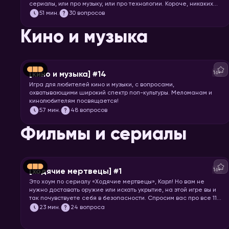
сериалы, или про музыку, или про технологии. Короче, никаких
специфических знаний не требуется! Только вы и ваше
51
мин.
30 вопросов
желание проверить свой кругозор. Погнали играть!
Кино и музыка
16+
[кино и музыка] #14
Игра для любителей кино и музыки, с вопросами,
охватывающими широкий спектр поп-культуры. Меломанам и
кинолюбителям посвящается!
57
мин.
48 вопросов
Фильмы и сериалы
16+
[ходячие мертвецы] #1
Это хоум по сериалу «Ходячие мертвецы», Карл! Но вам не
нужно доставать оружие или искать укрытие, на этой игре вы и
так почувствуете себя в безопасности. Спросим вас про все 11
сезонов сериала, так что примеряйте повязку на глаз и
23
мин.
24 вопроса
запускайте хоум!