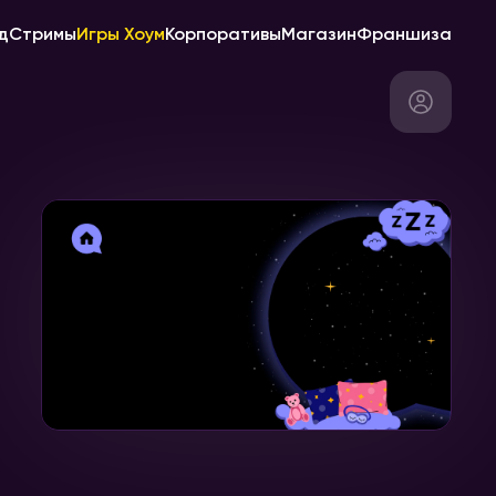
д
Стримы
Игры Хоум
Корпоративы
Магазин
Франшиза