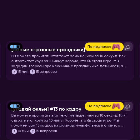
По подписке
16+
[самые странные праздники] июль
Вы можете прочитать этот текст меньше, чем за 10 секунд. Или
сыграть этот хоум за 10 минут. Короче, это быстрая игра. Мы
зададим вопросы про необычные праздничные даты июля, а
ваша задача отгадать название или особенности этих
15
мин.
15 вопросов
праздников.
По подписке
16+
[угадай фильм] #13 по кадру
Вы можете прочитать этот текст меньше, чем за 10 секунд. Или
сыграть этот хоум за 10 минут. Короче, это быстрая игра. Мы
покажем вам 15 кадров из фильмов, мультфильмов и аниме, а
ваша задача – угадать, откуда кадр.
10
мин.
15 вопросов