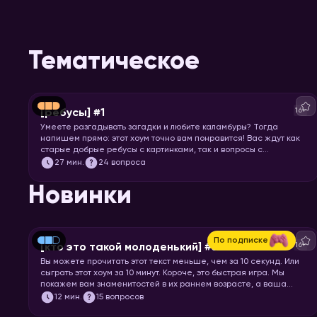
Тематическое
16+
[ребусы] #1
Умеете разгадывать загадки и любите каламбуры? Тогда
напишем прямо: этот хоум точно вам понравится! Вас ждут как
старые добрые ребусы с картинками, так и вопросы с
визуальными подсказками. Вспоминайте, что означает
27
мин.
24 вопроса
апостроф в ребусах и запускайте хоум.
Новинки
По подписке
16+
[кто это такой молоденький] #5
Вы можете прочитать этот текст меньше, чем за 10 секунд. Или
сыграть этот хоум за 10 минут. Короче, это быстрая игра. Мы
покажем вам знаменитостей в их раннем возрасте, а ваша
задача – узнать их.
12
мин.
15 вопросов