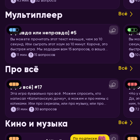
43
мин.
52 вопроса
46
понос
Мультиплеер
Всё
16+
[правда или неправда] #5
[уга
Вы можете прочитать этот текст меньше, чем за 10
Вы мо
секунд. Или сыграть этот хоум за 10 минут. Короче, это
секунд
быстрая игра. Мы зададим вам 15 вопросов, а ваша
быстр
задача – угадать, правда это или нет.
книги,
11
мин.
15 вопросов
10
Про всё
Всё
16+
[про всё] #17
[про
Эта игра буквально про всё. Можем спросить, кто
«Но у
написал «Капитанскую дочку», а можем и про мемы с
Да, э
котиками. Или про сериалы, или про музыку, или про
ним, 
технологии. Короче, никаких специфических знаний не
Загот
51
мин.
30 вопросов
72
требуется! Только вы и ваше желание проверить свой
кругозор. Погнали играть!
Кино и музыка
Всё
По подписке