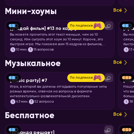
означ
Мини-хоумы
Всё
По подписке
16+
[угадай фильм] #13 по кадру
[пра
Вы можете прочитать этот текст меньше, чем за 10
Вы мо
секунд. Или сыграть этот хоум за 10 минут. Короче, это
секунд
быстрая игра. Мы покажем вам 15 кадров из фильмов,
быстр
мультфильмов и аниме, а ваша задача – угадать, откуда
задач
10
мин.
15 вопросов
13
кадр.
Музыкальное
Всё
По подписке
16+
[music party] #7
[mus
Игра, в которой вы должны отгадывать популярные хиты
Нашум
разных времен, отвечая на вопросы в формате
что в
интеллектуально-развлекательной дискотеки.
больш
Настр
43
мин.
52 вопроса
38
всех 
Бесплатное
Всё
18+
[команда решает]
[про