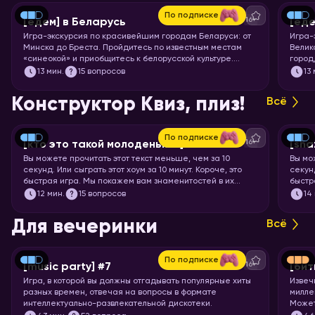
По подписке
16+
[едем] в Беларусь
[еде
Игра-экскурсия по красивейшим городам Беларуси: от
Игра-
Минска до Бреста. Пройдитесь по известным местам
Велик
«синеокой» и приобщитесь к белорусской культуре.
город
Скорее запускайте хоум!
чемод
13
мин.
15 вопросов
13
Пекин
запус
Конструктор Квиз, плиз!
Всё
По подписке
16+
[кто это такой молоденький] #5
[sha
Вы можете прочитать этот текст меньше, чем за 10
Вы мо
секунд. Или сыграть этот хоум за 10 минут. Короче, это
секунд
быстрая игра. Мы покажем вам знаменитостей в их
быстр
раннем возрасте, а ваша задача – узнать их.
задач
12
мин.
15 вопросов
14
Для вечеринки
Всё
По подписке
16+
[music party] #7
[бит
Игра, в которой вы должны отгадывать популярные хиты
Извеч
разных времен, отвечая на вопросы в формате
милле
интеллектуально-развлекательной дискотеки.
Может
что-т