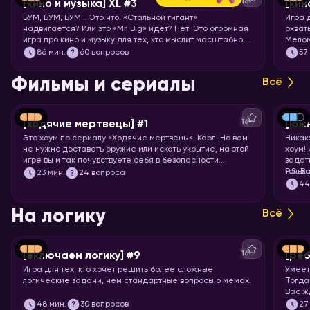
16+
[кино и музыка] XL #3
[кин
БУМ, БУМ, БУМ… Это что, «Стальной гигант»
Игра 
надвигается? Или это «Mr. Big» идёт? Нет! Это огромная
охват
игра про кино и музыку для тех, кто мыслит масштабно.
Мелом
Вас ждут целых 7 раундов песен, клипов, отрывков из
86
мин.
60 вопросов
57
фильмов, сериалов и мультфильмов. Готовьте большую
миску попкорна и запускайте хоум!
Фильмы и сериалы
Всё
16+
[ходячие мертвецы] #1
[юж
Это хоум по сериалу «Ходячие мертвецы», Карл! Но вам
Никак
не нужно доставать оружие или искать укрытие, на этой
хоум!
игре вы и так почувствуете себя в безопасности.
задат
Спросим вас про все 11 сезонов сериала, так что
тольк
P.S. В
23
мин.
24 вопроса
примеряйте повязку на глаз и запускайте хоум!
подоб
4
подхо
На логику
Всё
16+
[включаем логику] #9
[реб
Игра для тех, кто хочет решить более сложные
Умеет
логические задачи, чем стандартные вопросы о мемах.
Тогда
Вас ж
вопро
48
мин.
30 вопросов
27