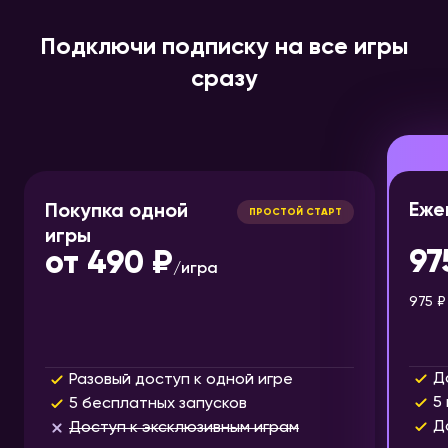
Подключи подписку на все игры
сразу
Еже
Покупка одной
ПРОСТОЙ СТАРТ
игры
97
от
490 ₽
/
игра
975 ₽
Д
Разовый доступ к одной игре
5
5 бесплатных запусков
Д
Доступ к эксклюзивным играм