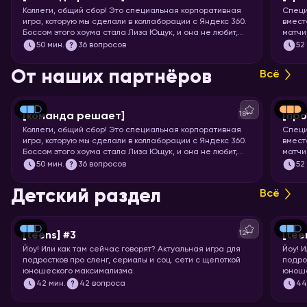
Коллеги, общий сбор! Это специальная корпоративная
Специ
игра, которую мы сделали в коллаборации с Яндекс 360.
вмест
Боссом этого хоума стала Лиза Ющук, и она не любит,
матчи
когда вы откладываете задачку в долгий ящик. Так что
мощне
50
мин.
36 вопросов
52
быстрее бронируйте переговорку и приготовьтесь
футбо
тимбилдиться. Вас ждёт 5 раундов вопросов на разные
От наших партнёров
Всё
темы, ответить на которые поможет слаженная работа.
Тот случай, когда команда действительно решает!
18+
[команда решает]
[про
Коллеги, общий сбор! Это специальная корпоративная
Специ
игра, которую мы сделали в коллаборации с Яндекс 360.
вмест
Боссом этого хоума стала Лиза Ющук, и она не любит,
матчи
когда вы откладываете задачку в долгий ящик. Так что
мощне
50
мин.
36 вопросов
52
быстрее бронируйте переговорку и приготовьтесь
футбо
тимбилдиться. Вас ждёт 5 раундов вопросов на разные
Детский раздел
Всё
темы, ответить на которые поможет слаженная работа.
Тот случай, когда команда действительно решает!
12+
[teens] #3
[tee
Йоу!
Или как там сейчас говорят? Актуальная игра для
Йоу!
И
подростков про сленг, сериалы и соц. сети с щепоткой
подро
юношеского максимализма.
юноше
42
мин.
42 вопроса
4