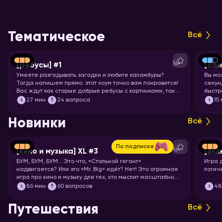
Тематическое
Всё
16+
[ребусы] #1
[са
Умеете разгадывать загадки и любите каламбуры?
Вы мо
Тогда напишем прямо: этот хоум точно вам понравится!
секунд
Вас ждут как старые добрые ребусы с картинками, так и
быстр
вопросы с визуальными подсказками. Вспоминайте, что
празд
27
мин.
24 вопроса
15
означает апостроф в ребусах и запускайте хоум.
назва
Новинки
Всё
По подписке
16+
[кино и музыка] XL #3
[вкл
БУМ, БУМ, БУМ… Это что, «Стальной гигант»
Игра 
надвигается? Или это «Mr. Big» идёт? Нет! Это огромная
логич
игра про кино и музыку для тех, кто мыслит масштабно.
Вас ждут целых 7 раундов песен, клипов, отрывков из
86
мин.
60 вопросов
48
фильмов, сериалов и мультфильмов. Готовьте большую
миску попкорна и запускайте хоум!
Путешествия
Всё