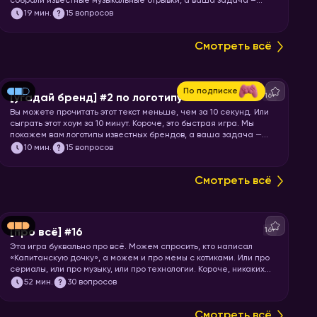
собрали известные музыкальные отрывки, а ваша задача –
угадать исполнителя или группу.
19
мин.
15 вопросов
Смотреть всё
По подписке
16+
[угадай бренд] #2 по логотипу
Вы можете прочитать этот текст меньше, чем за 10 секунд. Или
сыграть этот хоум за 10 минут. Короче, это быстрая игра. Мы
покажем вам логотипы известных брендов, а ваша задача —
угадать бренд.
10
мин.
15 вопросов
Смотреть всё
16+
[про всё] #16
Эта игра буквально про всё. Можем спросить, кто написал
«Капитанскую дочку», а можем и про мемы с котиками. Или про
сериалы, или про музыку, или про технологии. Короче, никаких
специфических знаний не требуется! Только вы и ваше
52
мин.
30 вопросов
желание проверить свой кругозор. Погнали играть!
Смотреть всё