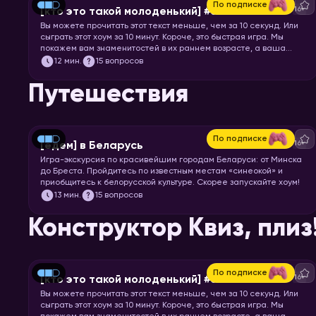
По подписке
16+
[кто это такой молоденький] #5
Вы можете прочитать этот текст меньше, чем за 10 секунд. Или
сыграть этот хоум за 10 минут. Короче, это быстрая игра. Мы
покажем вам знаменитостей в их раннем возрасте, а ваша
задача – узнать их.
12
мин.
15 вопросов
Путешествия
По подписке
16+
[едем] в Беларусь
Игра-экскурсия по красивейшим городам Беларуси: от Минска
до Бреста. Пройдитесь по известным местам «синеокой» и
приобщитесь к белорусской культуре. Скорее запускайте хоум!
13
мин.
15 вопросов
Конструктор Квиз, плиз
По подписке
16+
[кто это такой молоденький] #5
Вы можете прочитать этот текст меньше, чем за 10 секунд. Или
сыграть этот хоум за 10 минут. Короче, это быстрая игра. Мы