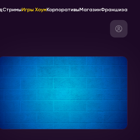
д
Стримы
Игры Хоум
Корпоративы
Магазин
Франшиза