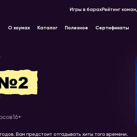
Игры в барах
Рейтинг коман
О хоумах
Каталог
Полезное
Сертификаты
осов
16+
х годов. Вам предстоит отгадывать хиты того времени.