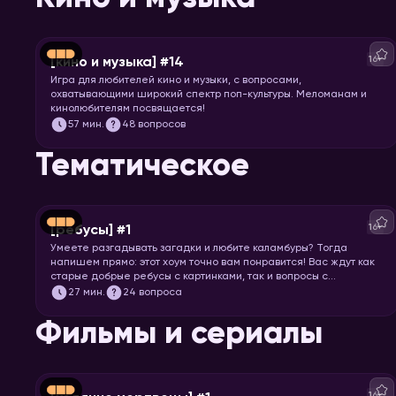
16+
[кино и музыка] #14
Игра для любителей кино и музыки, с вопросами,
охватывающими широкий спектр поп-культуры. Меломанам и
кинолюбителям посвящается!
57
мин.
48 вопросов
Тематическое
16+
[ребусы] #1
Умеете разгадывать загадки и любите каламбуры? Тогда
напишем прямо: этот хоум точно вам понравится! Вас ждут как
старые добрые ребусы с картинками, так и вопросы с
визуальными подсказками. Вспоминайте, что означает
27
мин.
24 вопроса
апостроф в ребусах и запускайте хоум.
Фильмы и сериалы
16+