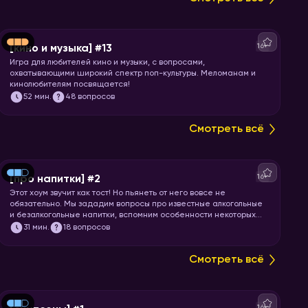
16+
[кино и музыка] #13
Игра для любителей кино и музыки, с вопросами,
охватывающими широкий спектр поп-культуры. Меломанам и
кинолюбителям посвящается!
52
мин.
48 вопросов
Смотреть всё
16+
[про напитки] #2
Этот хоум звучит как тост! Но пьянеть от него вовсе не
обязательно. Мы зададим вопросы про известные алкогольные
и безалкогольные напитки, вспомним особенности некоторых
коктейлей и утолим вашу жажду знаний. Запускайте игру!
31
мин.
18 вопросов
Смотреть всё
16+