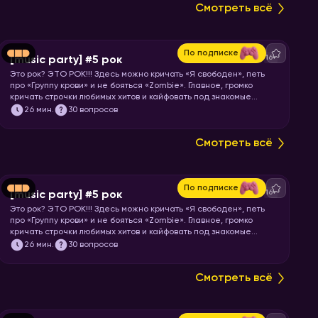
Смотреть всё
По подписке
16+
[music party] #5 рок
Это рок? ЭТО РОК!!! Здесь можно кричать «Я свободен», петь
про «Группу крови» и не бояться «Zombie». Главное, громко
кричать строчки любимых хитов и кайфовать под знакомые
риффы. Покажите всем «козу» 🤟 и запускайте хоум!
26
мин.
30 вопросов
Смотреть всё
По подписке
16+
[music party] #5 рок
Это рок? ЭТО РОК!!! Здесь можно кричать «Я свободен», петь
про «Группу крови» и не бояться «Zombie». Главное, громко
кричать строчки любимых хитов и кайфовать под знакомые
риффы. Покажите всем «козу» 🤟 и запускайте хоум!
26
мин.
30 вопросов
Смотреть всё