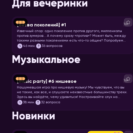
Для вечеринки
16+
[битва поколений] #1
Извечный спор: одно поколение против другого, миллениалы
против зумеров… А почему сразу «против»? Может быть, между
такими разными поколениями есть что-то общее? Попробуем
понять друг друга и поностальгируем по символам нескольких
46
мин.
36 вопросов
эпох.
Музыкальное
16+
[music party] #6 нишевое
Нашумевшая игра про нишевую музыку! Мы чувствуем, что вы
не такие, как все, и слушаете неизвестные большинству треки.
Здесь вы найдёте, чему удивиться! Настраивайте слух на
изысканную непопулярную музыку всех жанров, эпох и стран. И
38
мин.
32 вопроса
запускайте хоум, конечно!
Новинки