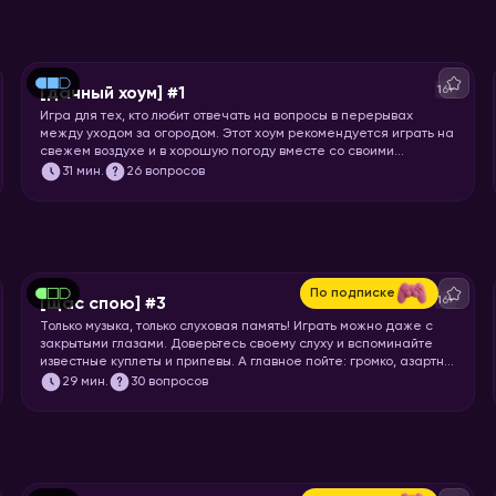
16+
[дачный хоум] #1
Игра для тех, кто любит отвечать на вопросы в перерывах
между уходом за огородом. Этот хоум рекомендуется играть на
свежем воздухе и в хорошую погоду вместе со своими
соседями по даче! Откладывайте все свои «городские» дела и
31
мин.
26 вопросов
запускайте хоум!
По подписке
16+
[щас спою] #3
Только музыка, только слуховая память! Играть можно даже с
закрытыми глазами. Доверьтесь своему слуху и вспоминайте
известные куплеты и припевы. А главное пойте: громко, азартно
и радостно!
29
мин.
30 вопросов