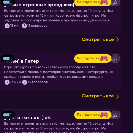
По подписке
16+
[самые странные праздники] июль
Вы можете прочитать этот текст меньше, чем за 10 секунд. Или
сыграть этот хоум за 10 минут. Короче, это быстрая игра. Мы
зададим вопросы про необычные праздничные даты июля, а
ваша задача отгадать название или особенности этих
15
мин.
15 вопросов
праздников.
Смотреть всё
По подписке
16+
[едем] в Питер
Игра-экскурсия по величественному городу на Неве.
Рассмотрите главные достопримечательности Петербурга, не
выходя из своего дома, пройдитесь по крышам города и
почувствуйте свежесть Финского залива. Перекусите
16
мин.
15 вопросов
шавермой и запускайте хоум!
Смотреть всё
По подписке
16+
[ну кто так поёт] #4
Вы можете прочитать этот текст меньше, чем за 10 секунд. Или
сыграть этот хоум за 10 минут. Короче, это быстрая игра. Мы