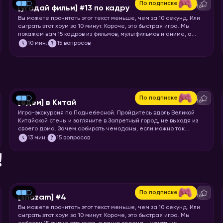
По подписке
16+
[угадай фильм] #13 по кадру
Вы можете прочитать этот текст меньше, чем за 10 секунд. Или
сыграть этот хоум за 10 минут. Короче, это быстрая игра. Мы
покажем вам 15 кадров из фильмов, мультфильмов и аниме, а
ваша задача – угадать, откуда кадр.
10
мин.
15 вопросов
По подписке
16+
[едем] в Китай
Игра-экскурсия по Поднебесной. Пройдитесь вдоль Великой
Китайской стены и загляните в Запретный город, не выходя из
своего дома. Зачем собирать чемоданы, если можно так
просто увидеть Шанхай и Пекин? Вспоминайте свой любимый
13
мин.
15 вопросов
иероглиф и запускайте хоум!
!
По подписке
16+
[shazam] #4
Вы можете прочитать этот текст меньше, чем за 10 секунд. Или
сыграть этот хоум за 10 минут. Короче, это быстрая игра. Мы