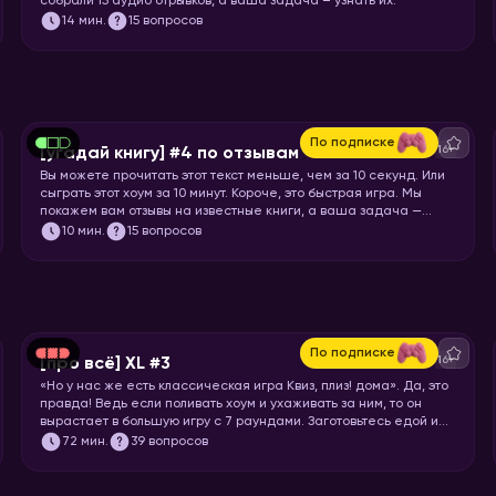
собрали 15 аудио отрывков, а ваша задача – узнать их.
14
мин.
15 вопросов
По подписке
16+
[угадай книгу] #4 по отзывам
Вы можете прочитать этот текст меньше, чем за 10 секунд. Или
сыграть этот хоум за 10 минут. Короче, это быстрая игра. Мы
покажем вам отзывы на известные книги, а ваша задача —
угадать, что это за книга.
10
мин.
15 вопросов
По подписке
16+
[про всё] XL #3
«Но у нас же есть классическая игра Квиз, плиз! дома». Да, это
правда! Ведь если поливать хоум и ухаживать за ним, то он
вырастает в большую игру с 7 раундами. Заготовьтесь едой и
запускайте хоумище!
72
мин.
39 вопросов