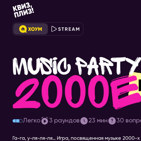
[music party 2000-е] #2
Легко
3
раундов
23
мин
30
вопр
Га-га, у-ля-ля-ля… Игра, посвященная музыке 2000-