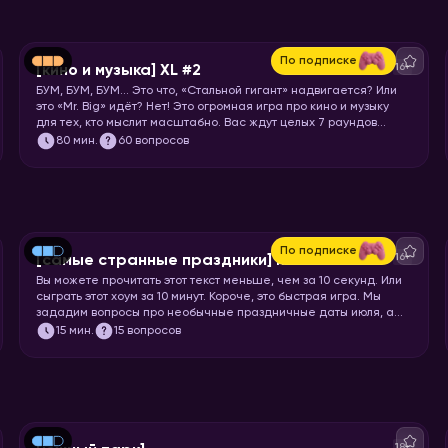
По подписке
16+
[кино и музыка] XL #2
БУМ, БУМ, БУМ… Это что, «Стальной гигант» надвигается? Или
это «Mr. Big» идёт? Нет! Это огромная игра про кино и музыку
для тех, кто мыслит масштабно. Вас ждут целых 7 раундов
песен, клипов, отрывков из фильмов, сериалов и мультфильмов.
80
мин.
60 вопросов
Готовьте большую миску попкорна и запускайте хоум!
По подписке
16+
[самые странные праздники] июль
Вы можете прочитать этот текст меньше, чем за 10 секунд. Или
сыграть этот хоум за 10 минут. Короче, это быстрая игра. Мы
зададим вопросы про необычные праздничные даты июля, а
ваша задача отгадать название или особенности этих
15
мин.
15 вопросов
праздников.
18+