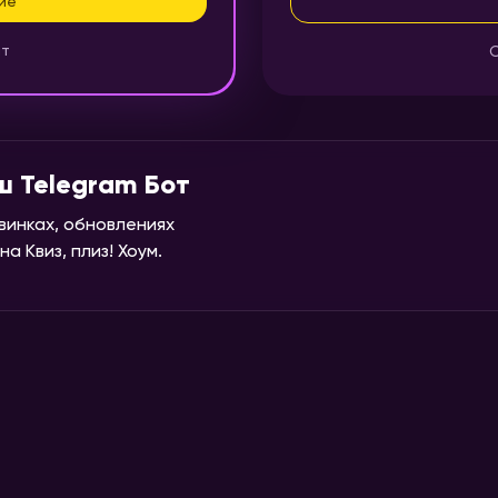
ие
нт
О
ш Telegram Бот
винках, обновлениях
а Квиз, плиз! Хоум.