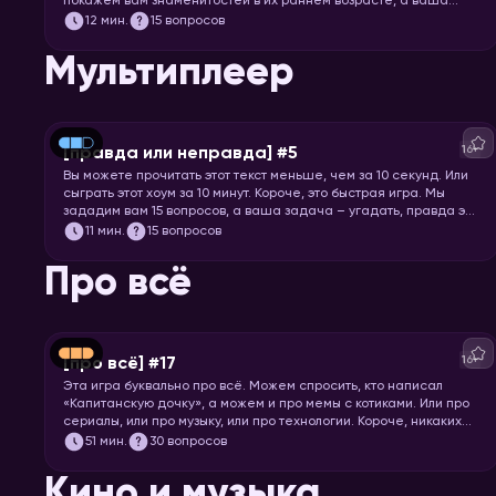
покажем вам знаменитостей в их раннем возрасте, а ваша
задача – узнать их.
12
мин.
15 вопросов
Мультиплеер
16+
[правда или неправда] #5
Вы можете прочитать этот текст меньше, чем за 10 секунд. Или
сыграть этот хоум за 10 минут. Короче, это быстрая игра. Мы
зададим вам 15 вопросов, а ваша задача – угадать, правда это
или нет.
11
мин.
15 вопросов
Про всё
16+
[про всё] #17
Эта игра буквально про всё. Можем спросить, кто написал
«Капитанскую дочку», а можем и про мемы с котиками. Или про
сериалы, или про музыку, или про технологии. Короче, никаких
специфических знаний не требуется! Только вы и ваше
51
мин.
30 вопросов
желание проверить свой кругозор. Погнали играть!
Кино и музыка