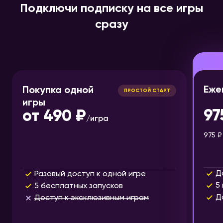
Подключи подписку на все игры
сразу
Еже
Покупка одной
ПРОСТОЙ СТАРТ
игры
97
от
490 ₽
/
игра
975 ₽
Д
Разовый доступ к одной игре
5
5 бесплатных запусков
Д
Доступ к эксклюзивным играм