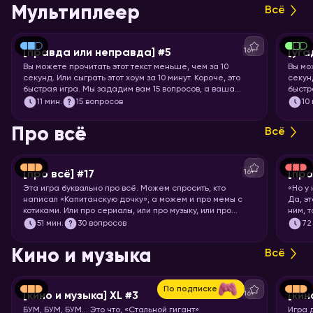
Мультиплеер
Всё
16+
[правда или неправда] #5
[уга
Вы можете прочитать этот текст меньше, чем за 10
Вы мо
секунд. Или сыграть этот хоум за 10 минут. Короче, это
секунд
быстрая игра. Мы зададим вам 15 вопросов, а ваша
быстр
задача – угадать, правда это или нет.
книги,
11
мин.
15 вопросов
10
Про всё
Всё
16+
[про всё] #17
[про
Эта игра буквально про всё. Можем спросить, кто
«Но у
написал «Капитанскую дочку», а можем и про мемы с
Да, э
котиками. Или про сериалы, или про музыку, или про
ним, 
технологии. Короче, никаких специфических знаний не
Загот
51
мин.
30 вопросов
72
требуется! Только вы и ваше желание проверить свой
кругозор. Погнали играть!
Кино и музыка
Всё
По подписке
16+
[кино и музыка] XL #3
[кин
БУМ, БУМ, БУМ… Это что, «Стальной гигант»
Игра 