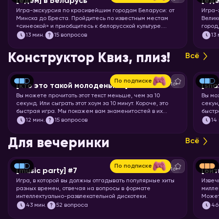
[едем] в Беларусь
[еде
Игра-экскурсия по красивейшим городам Беларуси: от
Игра-
Минска до Бреста. Пройдитесь по известным местам
Велик
«синеокой» и приобщитесь к белорусской культуре.
город
Скорее запускайте хоум!
чемод
13
мин.
15 вопросов
13
Пекин
запус
Конструктор Квиз, плиз!
Всё
По подписке
16+
[кто это такой молоденький] #5
[sha
Вы можете прочитать этот текст меньше, чем за 10
Вы мо
секунд. Или сыграть этот хоум за 10 минут. Короче, это
секунд
быстрая игра. Мы покажем вам знаменитостей в их
быстр
раннем возрасте, а ваша задача – узнать их.
задач
12
мин.
15 вопросов
14
Для вечеринки
Всё
По подписке
16+
[music party] #7
[бит
Игра, в которой вы должны отгадывать популярные хиты
Извеч
разных времен, отвечая на вопросы в формате
милле
интеллектуально-развлекательной дискотеки.
Может
что-т
43
мин.
52 вопроса
46
понос