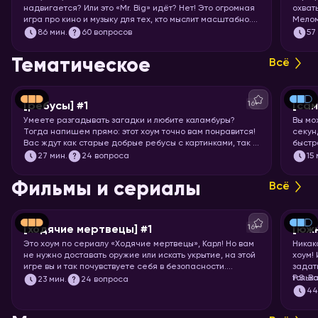
надвигается? Или это «Mr. Big» идёт? Нет! Это огромная
охват
игра про кино и музыку для тех, кто мыслит масштабно.
Мелом
Вас ждут целых 7 раундов песен, клипов, отрывков из
86
мин.
60 вопросов
57
фильмов, сериалов и мультфильмов. Готовьте большую
миску попкорна и запускайте хоум!
Тематическое
Всё
16+
[ребусы] #1
[са
Умеете разгадывать загадки и любите каламбуры?
Вы мо
Тогда напишем прямо: этот хоум точно вам понравится!
секунд
Вас ждут как старые добрые ребусы с картинками, так и
быстр
вопросы с визуальными подсказками. Вспоминайте, что
празд
27
мин.
24 вопроса
15
означает апостроф в ребусах и запускайте хоум.
назва
Фильмы и сериалы
Всё
16+
[ходячие мертвецы] #1
[юж
Это хоум по сериалу «Ходячие мертвецы», Карл! Но вам
Никак
не нужно доставать оружие или искать укрытие, на этой
хоум!
игре вы и так почувствуете себя в безопасности.
задат
Спросим вас про все 11 сезонов сериала, так что
тольк
P.S. В
23
мин.
24 вопроса
примеряйте повязку на глаз и запускайте хоум!
подоб
4
подхо