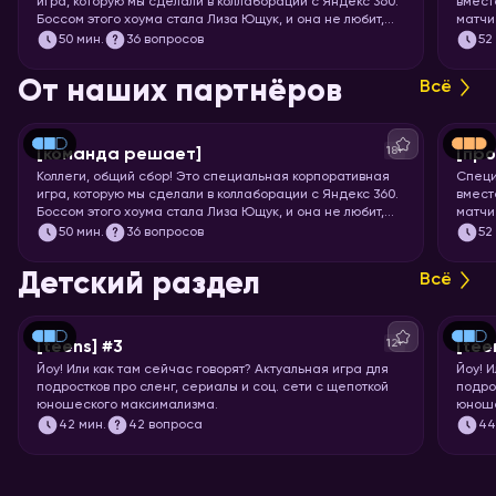
игра, которую мы сделали в коллаборации с Яндекс 360.
вмест
Боссом этого хоума стала Лиза Ющук, и она не любит,
матчи
когда вы откладываете задачку в долгий ящик. Так что
мощне
50
мин.
36 вопросов
52
быстрее бронируйте переговорку и приготовьтесь
футбо
тимбилдиться. Вас ждёт 5 раундов вопросов на разные
От наших партнёров
Всё
темы, ответить на которые поможет слаженная работа.
Тот случай, когда команда действительно решает!
18+
[команда решает]
[про
Коллеги, общий сбор! Это специальная корпоративная
Специ
игра, которую мы сделали в коллаборации с Яндекс 360.
вмест
Боссом этого хоума стала Лиза Ющук, и она не любит,
матчи
когда вы откладываете задачку в долгий ящик. Так что
мощне
50
мин.
36 вопросов
52
быстрее бронируйте переговорку и приготовьтесь
футбо
тимбилдиться. Вас ждёт 5 раундов вопросов на разные
Детский раздел
Всё
темы, ответить на которые поможет слаженная работа.
Тот случай, когда команда действительно решает!
12+
[teens] #3
[tee
Йоу!
Или как там сейчас говорят? Актуальная игра для
Йоу!
И
подростков про сленг, сериалы и соц. сети с щепоткой
подро
юношеского максимализма.
юноше
42
мин.
42 вопроса
4