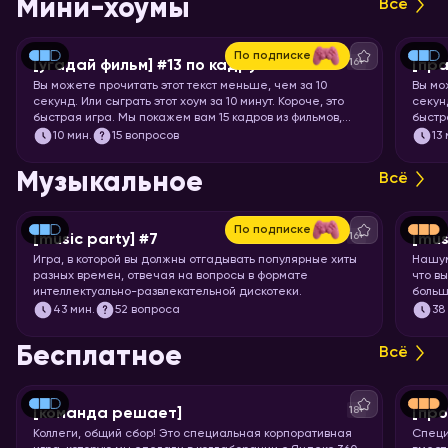
Мини-хоумы
Всё
По подписке
16+
[угадай фильм] #13 по кадру
[пра
Вы можете прочитать этот текст меньше, чем за 10
Вы мо
секунд. Или сыграть этот хоум за 10 минут. Короче, это
секунд
быстрая игра. Мы покажем вам 15 кадров из фильмов,
быстр
мультфильмов и аниме, а ваша задача – угадать, откуда
задач
10
мин.
15 вопросов
13
кадр.
Музыкальное
Всё
По подписке
16+
[music party] #7
[mus
Игра, в которой вы должны отгадывать популярные хиты
Нашум
разных времен, отвечая на вопросы в формате
что в
интеллектуально-развлекательной дискотеки.
больш
Настр
43
мин.
52 вопроса
38
всех 
Бесплатное
Всё
18+
[команда решает]
[про
Коллеги, общий сбор! Это специальная корпоративная
Специ