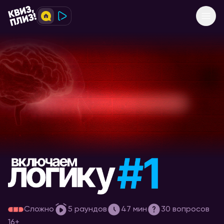
[включаем логику] #1
Сложно
5
раундов
47
мин
30
вопросов
16+