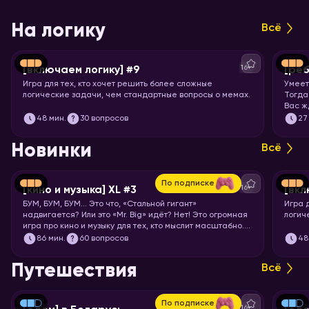
На логику
Всё
16+
[включаем логику] #9
[реб
Игра для тех, кто хочет решить более сложные
Умеет
логические задачи, чем стандартные вопросы о мемах.
Тогда
Вас ж
вопро
48
мин.
30 вопросов
27
означ
Новинки
Всё
По подписке
16+
[кино и музыка] XL #3
[вкл
БУМ, БУМ, БУМ… Это что, «Стальной гигант»
Игра 
надвигается? Или это «Mr. Big» идёт? Нет! Это огромная
логич
игра про кино и музыку для тех, кто мыслит масштабно.
Вас ждут целых 7 раундов песен, клипов, отрывков из
86
мин.
60 вопросов
48
фильмов, сериалов и мультфильмов. Готовьте большую
миску попкорна и запускайте хоум!
Путешествия
Всё
По подписке
16+