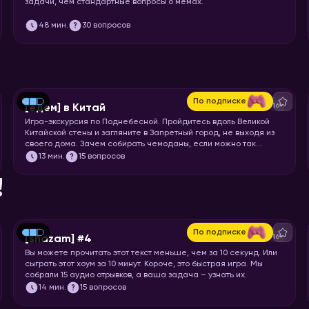
задачи, чем стандартные вопросы о мемах.
48
мин.
30 вопросов
По подписке
16+
[едем] в Китай
Игра-экскурсия по Поднебесной. Пройдитесь вдоль Великой
Китайской стены и загляните в Запретный город, не выходя из
своего дома. Зачем собирать чемоданы, если можно так
просто увидеть Шанхай и Пекин? Вспоминайте свой любимый
13
мин.
15 вопросов
иероглиф и запускайте хоум!
!
По подписке
16+
[shazam] #4
Вы можете прочитать этот текст меньше, чем за 10 секунд. Или
сыграть этот хоум за 10 минут. Короче, это быстрая игра. Мы
собрали 15 аудио отрывков, а ваша задача – узнать их.
14
мин.
15 вопросов