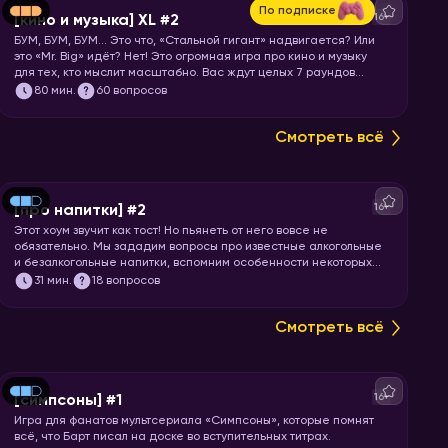
По подписке
16+
[кино и музыка] XL #2
БУМ, БУМ, БУМ… Это что, «Стальной гигант» надвигается? Или
это «Mr. Big» идёт? Нет! Это огромная игра про кино и музыку
для тех, кто мыслит масштабно. Вас ждут целых 7 раундов
песен, клипов, отрывков из фильмов, сериалов и мультфильмов.
80
мин.
60 вопросов
Готовьте большую миску попкорна и запускайте хоум!
Смотреть всё
16+
[про напитки] #2
Этот хоум звучит как тост! Но пьянеть от него вовсе не
обязательно. Мы зададим вопросы про известные алкогольные
и безалкогольные напитки, вспомним особенности некоторых
коктейлей и утолим вашу жажду знаний. Запускайте игру!
31
мин.
18 вопросов
Смотреть всё
16+
[симпсоны] #1
Игра для фанатов мультсериала «Симпсоны», которые помнят
всё, что Барт писал на доске во вступительных титрах.