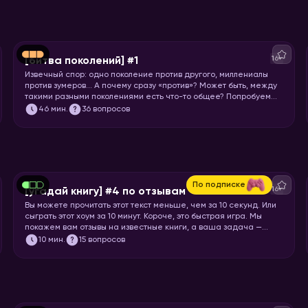
16+
[битва поколений] #1
Извечный спор: одно поколение против другого, миллениалы
против зумеров… А почему сразу «против»? Может быть, между
такими разными поколениями есть что-то общее? Попробуем
понять друг друга и поностальгируем по символам нескольких
46
мин.
36 вопросов
эпох.
По подписке
16+
[угадай книгу] #4 по отзывам
Вы можете прочитать этот текст меньше, чем за 10 секунд. Или
сыграть этот хоум за 10 минут. Короче, это быстрая игра. Мы
покажем вам отзывы на известные книги, а ваша задача —
угадать, что это за книга.
10
мин.
15 вопросов