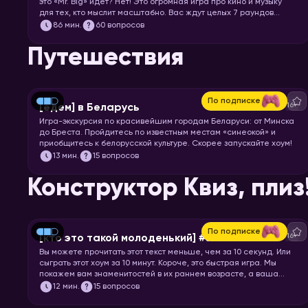
это «Mr. Big» идёт? Нет! Это огромная игра про кино и музыку
для тех, кто мыслит масштабно. Вас ждут целых 7 раундов
песен, клипов, отрывков из фильмов, сериалов и мультфильмов.
86
мин.
60 вопросов
Готовьте большую миску попкорна и запускайте хоум!
Путешествия
По подписке
16+
[едем] в Беларусь
Игра-экскурсия по красивейшим городам Беларуси: от Минска
до Бреста. Пройдитесь по известным местам «синеокой» и
приобщитесь к белорусской культуре. Скорее запускайте хоум!
13
мин.
15 вопросов
Конструктор Квиз, плиз
По подписке
16+
[кто это такой молоденький] #5
Вы можете прочитать этот текст меньше, чем за 10 секунд. Или
сыграть этот хоум за 10 минут. Короче, это быстрая игра. Мы
покажем вам знаменитостей в их раннем возрасте, а ваша
задача – узнать их.
12
мин.
15 вопросов