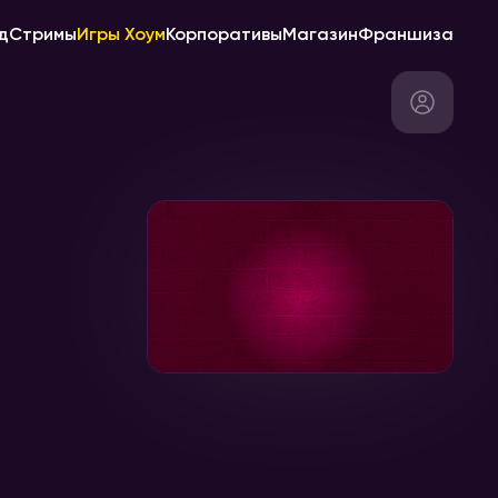
д
Стримы
Игры Хоум
Корпоративы
Магазин
Франшиза