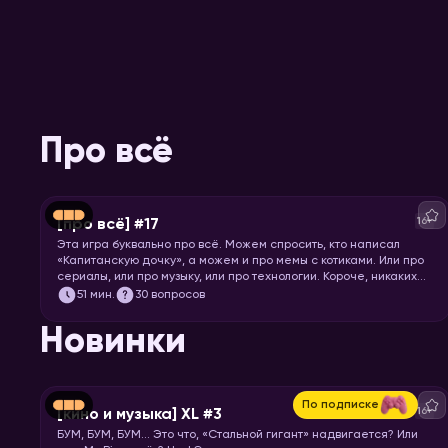
Про всё
16+
[про всё] #17
Эта игра буквально про всё. Можем спросить, кто написал
«Капитанскую дочку», а можем и про мемы с котиками. Или про
сериалы, или про музыку, или про технологии. Короче, никаких
специфических знаний не требуется! Только вы и ваше
51
мин.
30 вопросов
желание проверить свой кругозор. Погнали играть!
Новинки
По подписке
16+
[кино и музыка] XL #3
БУМ, БУМ, БУМ… Это что, «Стальной гигант» надвигается? Или