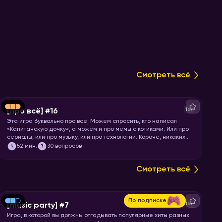
Смотреть всё
16+
[про всё] #16
Эта игра буквально про всё. Можем спросить, кто написал
«Капитанскую дочку», а можем и про мемы с котиками. Или про
сериалы, или про музыку, или про технологии. Короче, никаких
специфических знаний не требуется! Только вы и ваше
52
мин.
30 вопросов
желание проверить свой кругозор. Погнали играть!
Смотреть всё
По подписке
16+
[music party] #7
Игра, в которой вы должны отгадывать популярные хиты разных