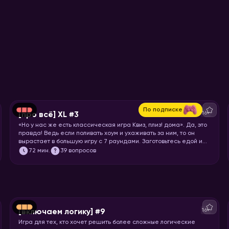
По подписке
16+
[про всё] XL #3
«Но у нас же есть классическая игра Квиз, плиз! дома». Да, это
правда! Ведь если поливать хоум и ухаживать за ним, то он
вырастает в большую игру с 7 раундами. Заготовьтесь едой и
запускайте хоумище!
72
мин.
39 вопросов
16+
[включаем логику] #9
Игра для тех, кто хочет решить более сложные логические