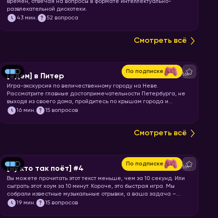
времен, отвечая на вопросы в формате интеллектуально-
развлекательной дискотеки.
43
мин.
52 вопроса
Смотреть всё
По подписке
16+
[едем] в Питер
Игра-экскурсия по величественному городу на Неве.
Рассмотрите главные достопримечательности Петербурга, не
выходя из своего дома, пройдитесь по крышам города и
почувствуйте свежесть Финского залива. Перекусите
16
мин.
15 вопросов
шавермой и запускайте хоум!
Смотреть всё
По подписке
16+
[ну кто так поёт] #4
Вы можете прочитать этот текст меньше, чем за 10 секунд. Или
сыграть этот хоум за 10 минут. Короче, это быстрая игра. Мы
собрали известные музыкальные отрывки, а ваша задача –
угадать исполнителя или группу.
19
мин.
15 вопросов