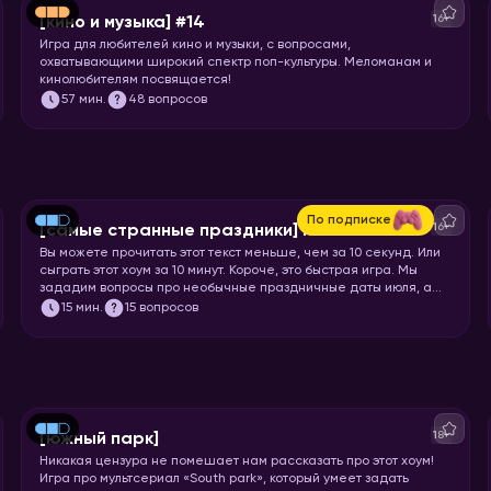
16+
[кино и музыка] #14
Игра для любителей кино и музыки, с вопросами,
охватывающими широкий спектр поп-культуры. Меломанам и
кинолюбителям посвящается!
57
мин.
48 вопросов
По подписке
16+
[самые странные праздники] июль
Вы можете прочитать этот текст меньше, чем за 10 секунд. Или
сыграть этот хоум за 10 минут. Короче, это быстрая игра. Мы
зададим вопросы про необычные праздничные даты июля, а
ваша задача отгадать название или особенности этих
15
мин.
15 вопросов
праздников.
18+
[южный парк]
Никакая цензура не помешает нам рассказать про этот хоум!
Игра про мультсериал «South park», который умеет задать