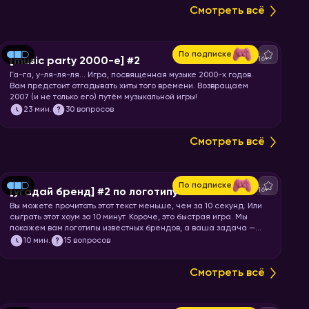
Смотреть всё
По подписке
16+
[music party 2000-е] #2
Га-га, у-ля-ля-ля… Игра, посвященная музыке 2000-х годов.
Вам предстоит отгадывать хиты того времени. Возвращаем
2007 (и не только его) путём музыкальной игры!
23
мин.
30 вопросов
Смотреть всё
По подписке
16+
[угадай бренд] #2 по логотипу
Вы можете прочитать этот текст меньше, чем за 10 секунд. Или
сыграть этот хоум за 10 минут. Короче, это быстрая игра. Мы
покажем вам логотипы известных брендов, а ваша задача —
угадать бренд.
10
мин.
15 вопросов
Смотреть всё