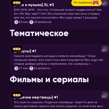
По подписке
16+
[кино и музыка] XL #3
БУМ, БУМ, БУМ… Это что, «Стальной гигант» надвигается? Или
это «Mr. Big» идёт? Нет! Это огромная игра про кино и музыку
для тех, кто мыслит масштабно. Вас ждут целых 7 раундов
песен, клипов, отрывков из фильмов, сериалов и мультфильмов.
86
мин.
60 вопросов
Готовьте большую миску попкорна и запускайте хоум!
Тематическое
16+
[ребусы] #1
Умеете разгадывать загадки и любите каламбуры? Тогда
напишем прямо: этот хоум точно вам понравится! Вас ждут как
старые добрые ребусы с картинками, так и вопросы с
визуальными подсказками. Вспоминайте, что означает
27
мин.
24 вопроса
апостроф в ребусах и запускайте хоум.
Фильмы и сериалы
16+
[ходячие мертвецы] #1
Это хоум по сериалу «Ходячие мертвецы», Карл! Но вам не
нужно доставать оружие или искать укрытие, на этой игре вы и