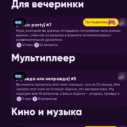
Для вечеринки
По подписке
16+
[music party] #7
Игра, в которой вы должны отгадывать популярные хиты разных
времен, отвечая на вопросы в формате интеллектуально-
развлекательной дискотеки.
43
мин.
52 вопроса
Мультиплеер
16+
[правда или неправда] #5
Вы можете прочитать этот текст меньше, чем за 10 секунд. Или
сыграть этот хоум за 10 минут. Короче, это быстрая игра. Мы
зададим вам 15 вопросов, а ваша задача – угадать, правда это
или нет.
11
мин.
15 вопросов
Кино и музыка