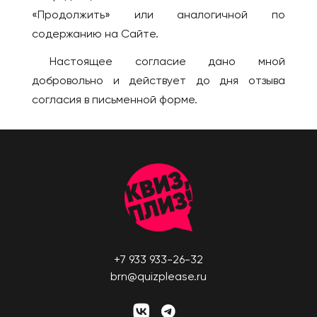
Усть-Каменогорск
«Продолжить» или аналогичной по
Новокузнецк
Шымкент
содержанию на Сайте.
Новомосковск
КАНАДА
Новороссийск
Настоящее согласие дано мной
Виннипег
Новосибирск
добровольно и действует до дня отзыва
Калгари
согласия в письменной форме.
Новый Уренгой
Монреаль
Обнинск
Оттава
Озёрск
Торонто
Октябрьский
Эдмонтон
Омск
КИПР
Орёл
Лимассол
Оренбург
Никосия
Пенза
+7 933 933-26-32
Пафос
Пермь
brn@quizplease.ru
Петрозаводск
КИТАЙ
Петропавловск-
Гуанчжоу