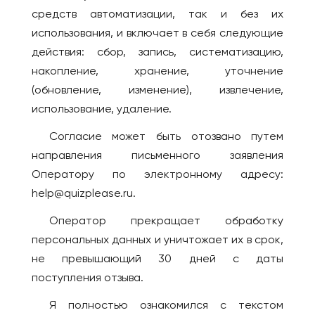
ГРУЗИЯ
Иваново
средств автоматизации, так и без их
Батуми
использования, и включает в себя следующие
Ижевск
Тбилиси
действия: сбор, запись, систематизацию,
Инта
ИЗРАИЛЬ
накопление, хранение, уточнение
Иркутск
Беэр-Шева
(обновление, изменение), извлечение,
Йошкар-Ола
использование, удаление.
Иерусалим
Казань
Израиль
Согласие может быть отозвано путем
Калининград
Кармиэль
направления письменного заявления
Калуга
Тель-Авив
Оператору по электронному адресу:
Кемерово
help@quizplease.ru.
Хайфа
Киров
ИНДОНЕЗИЯ
Оператор прекращает обработку
Коломна
персональных данных и уничтожает их в срок,
Бали
Комсомольск-на-
не превышающий 30 дней с даты
Амуре
ИСПАНИЯ
поступления отзыва.
Коряжма
Аликанте
Я полностью ознакомился с текстом
Кострома
Барселона