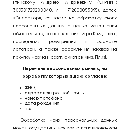
Глинскому Андрею Андреевичу (ОГРНИП:
Брянск
Лондон
309501729200040, ИНН 712808055095), далее
Великий Новгород
«Оператор», согласие на обработку своих
ВЕНГРИЯ
Владивосток
персональных данных с целью исполнения
Будапешт
Владикавказ
обязательств, по проведению игры Квиз, Плиз!,
ВЬЕТНАМ
Владимир
проведения розыгрышей в формате
Дананг
Волгоград
лототрон, а также оформления заказов на
Нячанг
Волгодонск
покупку мерча и сертификатов Квиз, Плиз!.
Волжский
ГЕРМАНИЯ
Перечень персональных данных, на
Вологда
Берлин
обработку которых я даю согласие:
Воркута
Дюссельдорф/Кёльн
ФИО;
Воронеж
Мюнхен
адрес электронной почты;
номер телефона
Горно-Алтайск
ГРЕЦИЯ
дата рождения
пол
Екатеринбург
Афины
Ессентуки
Салоники
Обработка моих персональных данных
Железногорск
может осуществляться как с использованием