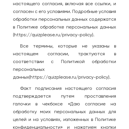
настоящего согласия, включая все ссылки, и
Котлас
Валенсия
согласен с его условиями. Подробные условия
Краснодар
Мадрид
обработки персональных данных содержатся
Красноярск
ИТАЛИЯ
в Политике обработке персональных данных
Лесосибирск
Милан
(https://quizplease.ru/privacy-policy).
Луховицы
КАЗАХСТАН
Все термины, которые не указаны в
Магадан
Актобе
настоящем согласии, трактуются в
Междуреченск
Алматы
соответствии с Политикой обработки
Моздок
персональных
Астана
Москва
данных(https://quizplease.ru/privacy-policy).
Атырау
Мурманск
Караганда
Факт подписания настоящего согласия
Набережные Челны
Павлодар
подтверждается путем проставления
Находка
галочки в чекбоксе «Даю согласие на
Семей
Нефтекамск
обработку моих персональных данных для
Тараз
Нижнекамск
целей и на условиях, изложенных в Политике
Уральск
Нижний Новгород
конфиденциальности» и нажатием кнопки