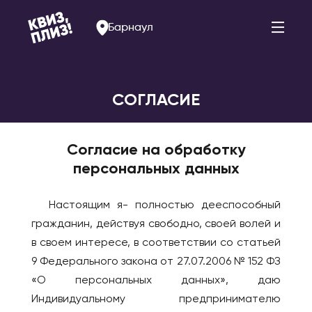
Барнаул
СОГЛАСИЕ
АРМЕНИЯ
РОССИЯ
Согласие на обработку
Ереван
Альметьевск
персональных данных
Арзамас
БЕЛАРУСЬ
Арсеньев
Брест
Настоящим я- полностью дееспособный
Астрахань
Витебск
гражданин, действуя свободно, своей волей и
Балаково
Минск
в своем интересе, в соответствии со статьей
Барнаул
9 Федерального закона от 27.07.2006 № 152 ФЗ
БОЛГАРИЯ
«О персональных данных», даю
Белогорск
София
Индивидуальному предпринимателю
Благовещенск
ВЕЛИКОБРИТАНИЯ