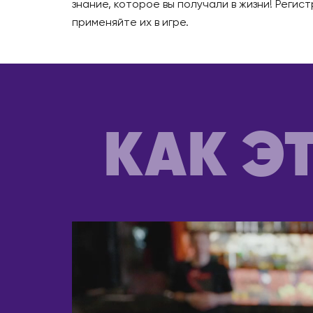
знание, которое вы получали в жизни! Регис
Чайковск
Краснодар
применяйте их в игре.
Чебокса
Красноярск
Челябинс
Лесосибирск
Чехов
Луховицы
Шахты
Магадан
Шерегеш
Междуреченск
КАК Э
Энгельс
Моздок
Южно-Са
Москва
Якутск
Мурманск
Ярослав
Набережные Челны
Находка
АВСТРА
Нефтекамск
Брисбен
Нижнекамск
Мельбур
Нижний Новгород
Сидней
Новокузнецк