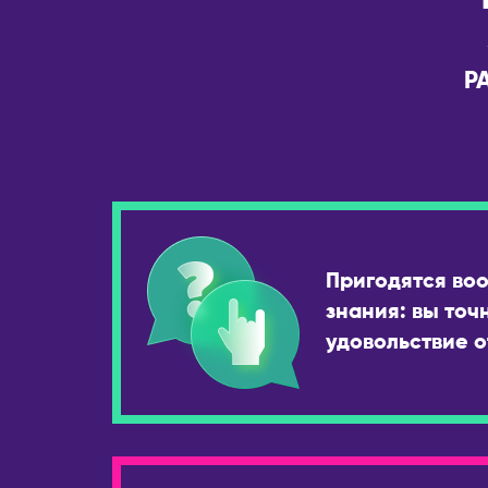
Р
Пригодятся во
знания: вы точ
удовольствие о