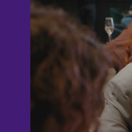
АВСТРИ
Новомосковск
Вена
Новороссийск
АЗЕРБА
Новосибирск
Баку
Новый Уренгой
АРГЕНТИ
Обнинск
Буэнос-А
Озёрск
АРМЕНИ
Октябрьский