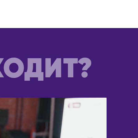
Паттайя
Пхукет
Самуи
ТУРЦИЯ
Стамбул
УЗБЕКИСТАН
ХОДИТ?
Самарканд
Ташкент
ФИНЛЯНДИЯ
Хельсинки
ФРАНЦИЯ
Париж
ЧЕРНОГОРИЯ