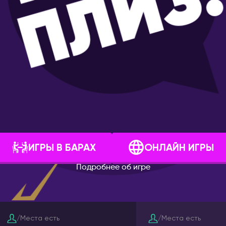
Лондон
а-Дону
ВЕНГРИЯ
Будапешт
тербург
ВЬЕТНАМ
Дананг
Нячанг
ГЕРМАНИЯ
оль
Берлин
йкальск
Дюссельдорф/Кёльн
Мюнхен
ИГРЫ В БАРАХ
ОНЛАЙН ИГРЫ
поль
ГРЕЦИЯ
Подробнее об игре
борск
Афины
Салоники
оль
ГРУЗИЯ
Оскол
/
Места есть
/
Места есть