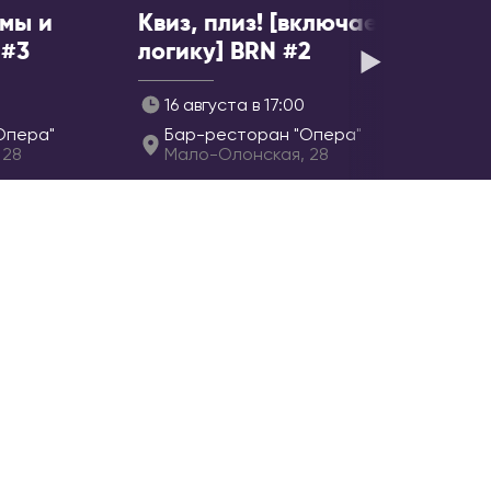
Лиссабон
ьмы и
Квиз, плиз! [включаем
РЕСПУБЛИКА КОРЕЯ
 #3
логику] BRN #2
Ансан
16 августа в 17:00
Инчхон
Опера"
Бар-ресторан "Опера"
Сеул
 28
Мало-Олонская, 28
СЕРБИЯ
Белград
Нови-Сад
США
Бостон
Майами
Нью-Йорк
Филадельфия
ТАИЛАНД
Панган