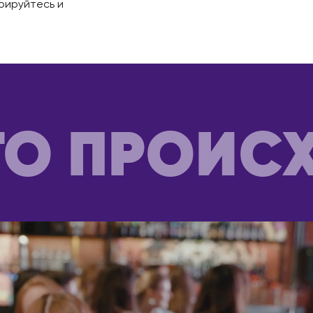
трируйтесь и
ий
Мадрид
ры
ИТАЛИЯ
к
Милан
КАЗАХСТАН
Актобе
Алматы
ТО ПРОИС
Астана
халинск
Атырау
Караганда
ль
Павлодар
ЛИЯ
Семей
Тараз
н
Уральск
Усть-Каменогорск