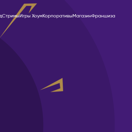
д
Стримы
Игры Хоум
Корпоративы
Магазин
Франшиза
Эдмонтон
КИПР
Лимассол
Никосия
Пафос
КИТАЙ
Гуанчжоу
Пекин
Ханчжоу