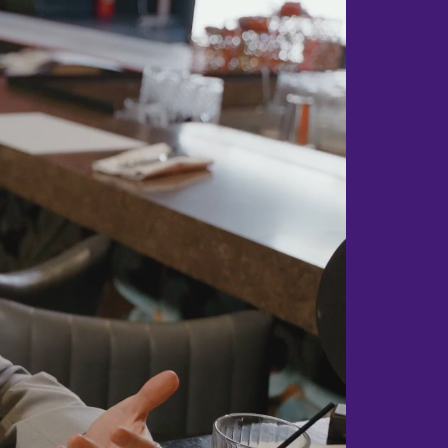
Будва
ЧЕХИЯ
Прага
ШВЕЙЦАРИЯ
Лозанна
ЭСТОНИЯ
Таллин