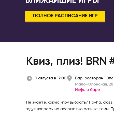
БЛИЖАЙШИЕ ИГРЫ
Стерлита
Иваново
Ступино
Ижевск
ПОЛНОЕ РАСПИСАНИЕ ИГР
Сургут
Инта
Сыктывк
Иркутск
Тамбов
Йошкар-Ола
Тверь
Казань
Тольятти
Калининград
Квиз, плиз! BRN
Томск
Калуга
Тула
Кемерово
Тюмень
Киров
9 августа в 17:00
Бар-ресторан "Опе
Ульяновс
Коломна
Мало-Олонская, 28
Уссурийс
Комсомольск-на-Амуре
Инфа о баре
Уфа
Коряжма
Не знаете, какую игру выбрать? Ha-ha, classi
Ухта
Кострома
ждут вопросы на абсолютно разные темы. 
Хабаровс
Котлас