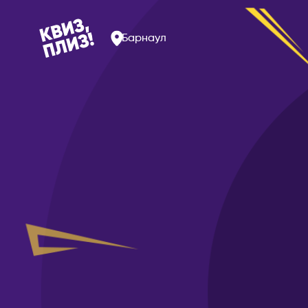
Барнаул
Омск
РОССИЯ
Орёл
Альметьевск
Оренбур
Арзамас
Пенза
Арсеньев
Пермь
Астрахань
Петрозав
Балаково
Петропав
Барнаул
Псков
Белогорск
Пятигорс
Благовещенск