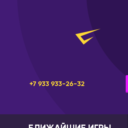
Ростов-н
Брянск
Рязань
Великий Новгород
Самара
Владивосток
Санкт-Пе
Владикавказ
Саранск
Владимир
Сарапул
Волгоград
Саратов
Волгодонск
Севастоп
Волжский
Североба
Вологда
Серпухов
Воркута
+7 933 933-26-32
Симферо
Воронеж
Сосново
Горно-Алтайск
Сочи
Екатеринбург
Ставроп
Ессентуки
Старый 
Железногорск