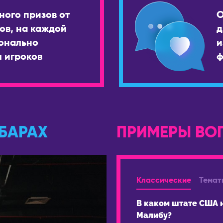
ного призов от
О
ов, на каждой
д
онально
и
 игроков
ф
 БАРАХ
ПРИМЕРЫ ВО
Классические
Темат
В каком штате США 
Малибу?