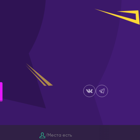
Шанхай
КЫРГЫЗСТАН
Бишкек
ЛАТВИЯ
Рига
МОЛДОВА
Кишинёв
НИДЕРЛАНДЫ
Амстердам
ОАЭ
Абу-Даби
Дубай
ПОРТУГАЛИЯ
/
Места есть