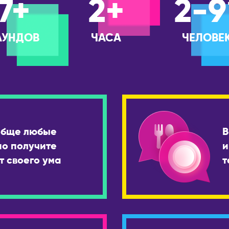
7+
2+
2-9
АУНДОВ
ЧАСА
ЧЕЛОВЕ
обще любые
В
но получите
и
т своего ума
т