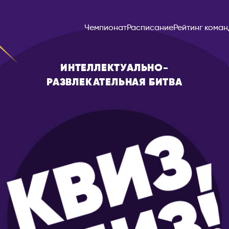
Чемпионат
Расписание
Рейтинг коман
ИНТЕЛЛЕКТУАЛЬНО-
РАЗВЛЕКАТЕЛЬНАЯ БИТВА
Ереван
БЕЛАРУСЬ
г
Брест
Витебск
Минск
одск
БОЛГАРИЯ
ловск-Камчатский
София
ВЕЛИКОБРИТАНИЯ
к