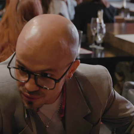
Я
Шымкент
КАНАДА
ЙДЖАН
Виннипег
Калгари
НА
Монреаль
йрес
Оттава
Торонто
Я